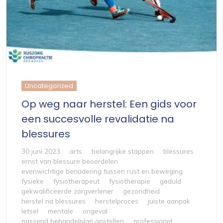
Uncategorized
Op weg naar herstel: Een gids voor
een succesvolle revalidatie na
blessures
30 juni 2023
arts
belangrijke stappen
blessures
ernst van blessure beoordelen
evenwichtige benadering tussen rust en beweging
fysieke
fysiotherapeut
fysiotherapie
geduld
gekwalificeerde zorgverlener
gezondheid
herstel na blessures
herstelproces
juiste aanpak
letsel
mentale
ongeval
passend behandelplan opstellen
professional