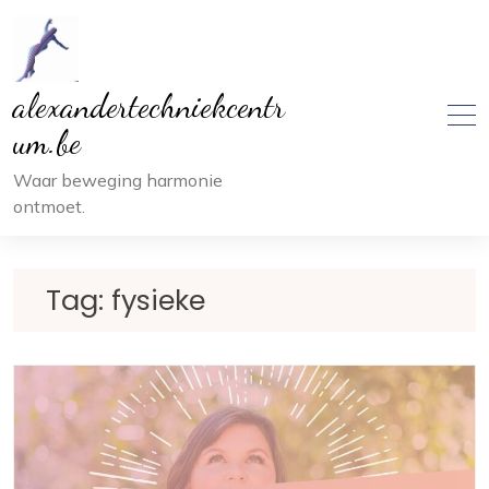
Ga
naar
inhoud
alexandertechniekcentr
um.be
Waar beweging harmonie
ontmoet.
Tag:
fysieke