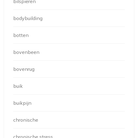
bilspieren
bodybuilding
botten
bovenbeen
bovenrug
buik
buikpijn
chronische
chronische stress