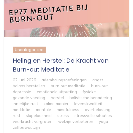
Uncategorized
Heling en Herstel: De Kracht van
Burn-out Meditatie
02 juni 2026
ademhalingsoefeningen
angst
balans herstellen
burn out meditatie
burn-out
depressie
emotionele uitputting
fysieke
gezonde voeding
herstel
holistische benadering
innerlijke rust
kalme manier
levenskwaliteit
meditatie
mentale
mindfulness
overbelasting
rust
slapeloosheid
stress
stressvolle situaties
veerkracht vergroten
welzijn verbeteren
yoga
zelfbewustzijn