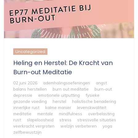
Uncategorized
Heling en Herstel: De Kracht van
Burn-out Meditatie
02 juni 2026
ademhalingsoefeningen
angst
balans herstellen
burn out meditatie
burn-out
depressie
emotionele uitputting
fysieke
gezonde voeding
herstel
holistische benadering
innerlijke rust
kalme manier
levenskwaliteit
meditatie
mentale
mindfulness
overbelasting
rust
slapeloosheid
stress
stressvolle situaties
veerkracht vergroten
welzijn verbeteren
yoga
zelfbewustzijn