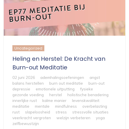
Uncategorized
Heling en Herstel: De Kracht van
Burn-out Meditatie
02 juni 2026
ademhalingsoefeningen
angst
balans herstellen
burn out meditatie
burn-out
depressie
emotionele uitputting
fysieke
gezonde voeding
herstel
holistische benadering
innerlijke rust
kalme manier
levenskwaliteit
meditatie
mentale
mindfulness
overbelasting
rust
slapeloosheid
stress
stressvolle situaties
veerkracht vergroten
welzijn verbeteren
yoga
zelfbewustzijn