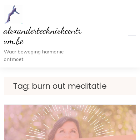
Ga
naar
inhoud
alexandertechniekcentr
um.be
Waar beweging harmonie
ontmoet.
Tag:
burn out meditatie