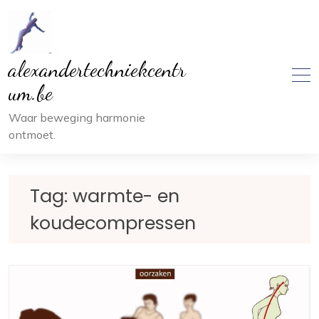
Ga
naar
inhoud
alexandertechniekcentr
um.be
Waar beweging harmonie
ontmoet.
Tag:
warmte- en
koudecompressen