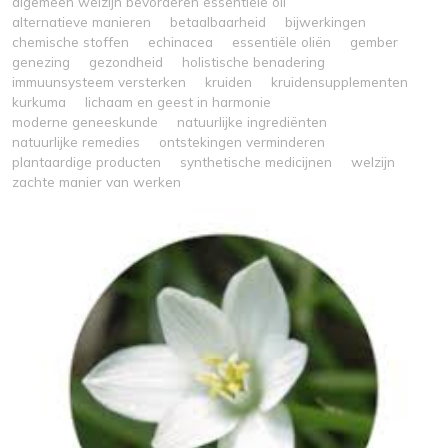
algemeen welzijn bevorderen essentiële oli
alternatieve manieren
betaalbaarheid
bijwerkingen
chemische stoffen
echinacea
essentiële oliën
gember
genezing
gezondheid
holistische benadering
immuunsysteem versterken
kruiden
kruidensupplementen
kurkuma
lichaam en geest in harmonie
moderne geneeskunde
natuurlijke ingrediënten
natuurlijke remedies
ontstekingen verminderen
plantaardige producten
synthetische medicijnen
welzijn
zachte manier van werken