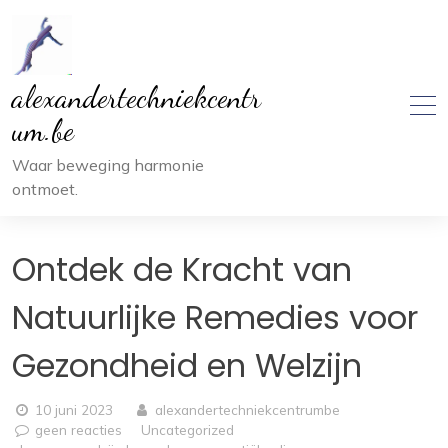
Ga
naar
inhoud
alexandertechniekcentr
um.be
Waar beweging harmonie
ontmoet.
Ontdek de Kracht van
Natuurlijke Remedies voor
Gezondheid en Welzijn
10 juni 2023
alexandertechniekcentrumbe
geen reacties
Uncategorized