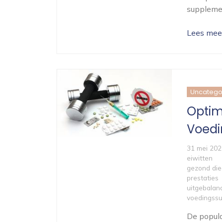
supplemen
Lees mee
Uncatego
Optim
Voed
31 mei 202
eiwitten
gezond die
prestaties
uitgebalan
voedingss
De popula