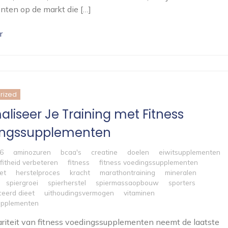
ten op de markt die […]
r
rized
aliseer Je Training met Fitness
ingssupplementen
6
aminozuren
bcaa's
creatine
doelen
eiwitsupplementen
fitheid verbeteren
fitness
fitness voedingssupplementen
et
herstelproces
kracht
marathontraining
mineralen
spiergroei
spierherstel
spiermassaopbouw
sporters
ceerd dieet
uithoudingsvermogen
vitaminen
upplementen
riteit van fitness voedingssupplementen neemt de laatste