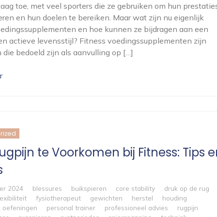
taag toe, met veel sporters die ze gebruiken om hun prestatie
eren en hun doelen te bereiken. Maar wat zijn nu eigenlijk
voedingssupplementen en hoe kunnen ze bijdragen aan een
n actieve levensstijl? Fitness voedingssupplementen zijn
 die bedoeld zijn als aanvulling op […]
r
rized
gpijn te Voorkomen bij Fitness: Tips e
s
er 2024
blessures
buikspieren
core stability
druk op de rug
lexibiliteit
fysiotherapeut
gewichten
herstel
houding
oefeningen
personal trainer
professioneel advies
rugpijn