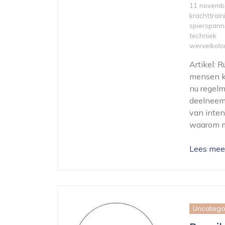
11 novemb
krachttrain
spierspann
techniek
wervelkol
Artikel: 
mensen ku
nu regelm
deelneemt
van intens
waarom me
Lees mee
Uncatego