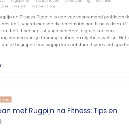
ness
rugspieren
rustperiodes
spierspanning
techniek
utine
welzijn
wervelkolom
Rugpijn en Fitness Rugpijn is een veelvoorkomend probleem d
 ons treft, vooral mensen die regelmatig aan fitness doen. Of 
ten heft, hardloopt of yoga beoefent, rugpijn kan een
ng vormen voor je trainingsroutine en algehele welzijn. Het i
k om te begrijpen hoe rugpijn kan ontstaan tijdens het sporte
r
rized
n met Rugpijn na Fitness: Tips en
s