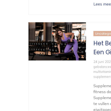
Lees mee
Uncatego
Het B
Een G
24 juni 20
gebalancee
multivitam
supplemen
Supplemen
fitness d
Supplemen
te vullen
eiwitpoed