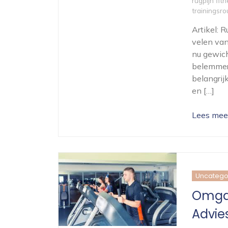
rugpijn fit
trainingsro
Artikel: 
velen van
nu gewich
belemmeri
belangrij
en […]
Lees mee
Uncatego
Omgaa
Advie