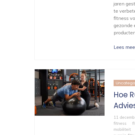
jaren ges
te verbet
fitness 
gezonde e
producten
Lees mee
Uncatego
Hoe Ru
Advie
11 decemb
fitness
f
mobiliteit