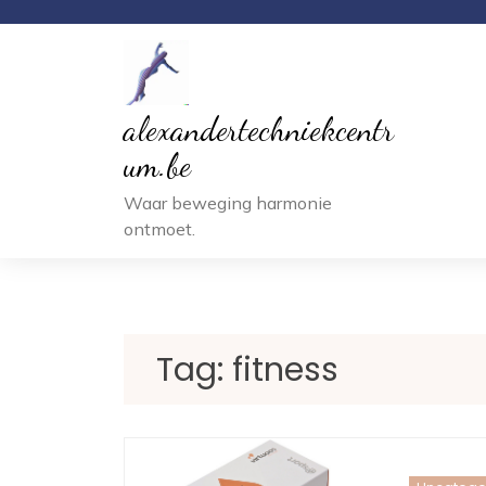
Ga
naar
inhoud
alexandertechniekcentr
um.be
Waar beweging harmonie
ontmoet.
Tag:
fitness