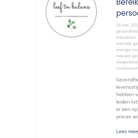
Berei
perso
16 mei 202
gezondhei
individuen
mentale ge
energie ni
nieuwe ge
slaapverbe
voorkeure
Gezondhei
levenssti
hebben va
leiden tot
er een op
proces wa
Lees mee