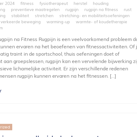
er 2024
fitness
fysiotherapeut
herstel
houding
ing
preventieve maatregelen
rugpijn
rugpijn na fitness
rust
ing
stabiliteit
stretchen
stretching- en mobiliteitsoefeningen
verkeerde beweging
warming-up
warmte- of koudetherapie
om
Rugpijn na Fitness Rugpijn is een veelvoorkomend probleem d
nnen ervaren na het beoefenen van fitnessactiviteiten. Of 
atig traint in de sportschool, thuis oefeningen doet of
 aan groepslessen, rugpijn kan een vervelende bijwerking zi
ieve lichamelijke activiteit. Er zijn verschillende redenen
nsen rugpijn kunnen ervaren na het fitnessen. […]
r
rized