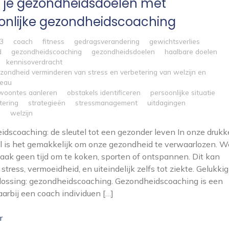
k je gezondheidsdoelen met
onlijke gezondheidscoaching
3
coach
fitness
gedragsverandering
gewichtsverlies
d
gezondheidscoaching
gezondheidsdoelen
haalbare doelen
kennisoverdracht
zondheid verminderen van stress en verbetering van welzijn en
veau
woontes aanleren
obstakels identificeren
persoonlijke situatie
tering
strategieën
stressmanagement
uitdagingen
n
welzijn
dscoaching: de sleutel tot een gezonder leven In onze drukk
jl is het gemakkelijk om onze gezondheid te verwaarlozen. W
ak geen tijd om te koken, sporten of ontspannen. Dit kan
 stress, vermoeidheid, en uiteindelijk zelfs tot ziekte. Gelukkig
lossing: gezondheidscoaching. Gezondheidscoaching is een
arbij een coach individuen […]
r