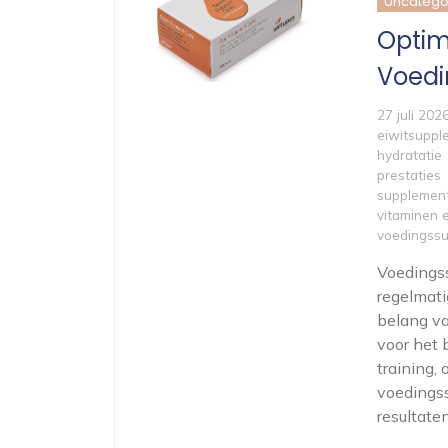
Uncatego
Optim
Voed
27 juli 202
eiwitsuppl
hydratatie
prestaties
supplemen
vitaminen 
voedingss
Voedingss
regelmati
belang v
voor het 
training,
voedings
resultaten