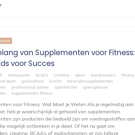
r
rized
elang van Supplementen voor Fitness:
ids voor Succes
26
aminozuren
bcaa's
creatine
dieet
eiwitpoeders
fitness
rd dieet
gezondheid
kracht
mineralensupplementen
inen
professional advies
spierherstel
spieropbouw
ten
supplementen fitness
ten voor Fitness: Wat Moet Je Weten Als je regelmatig aan
oet, heb je waarschijnlijk al gehoord van supplementen.
ten zijn producten die bedoeld zijn om voedingsstoffen aa
 die mogelijk ontbreken in je dieet. Of het nu gaat om
ers, creatine, BCAA’s of multivitaminen, er zijn talloze