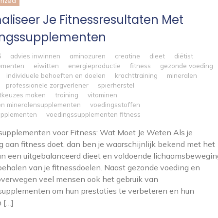
rized
aliseer Je Fitnessresultaten Met
ingssupplementen
6
advies inwinnen
aminozuren
creatine
dieet
diëtist
ementen
eiwitten
energieproductie
fitness
gezonde voeding
individuele behoeften en doelen
krachttraining
mineralen
professionele zorgverlener
spierherstel
tkeuzes maken
training
vitaminen
en mineralensupplementen
voedingsstoffen
upplementen
voedingssupplementen fitness
upplementen voor Fitness: Wat Moet Je Weten Als je
g aan fitness doet, dan ben je waarschijnlijk bekend met het
an een uitgebalanceerd dieet en voldoende lichaamsbewegin
behalen van je fitnessdoelen. Naast gezonde voeding en
 overwegen veel mensen ook het gebruik van
supplementen om hun prestaties te verbeteren en hun
 […]