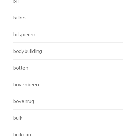
bil
billen
bilspieren
bodybuilding
botten
bovenbeen
bovenrug
buik
buikpijn