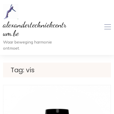
Ga
naar
inhoud
alexandertechniekcentr
um.be
Waar beweging harmonie
ontmoet.
Tag:
vis