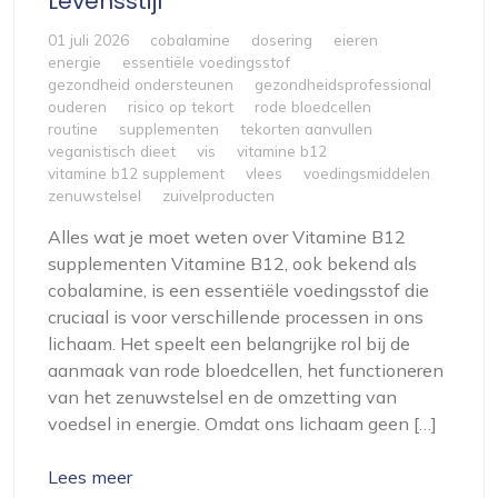
Levensstijl
01 juli 2026
cobalamine
dosering
eieren
energie
essentiële voedingsstof
gezondheid ondersteunen
gezondheidsprofessional
ouderen
risico op tekort
rode bloedcellen
routine
supplementen
tekorten aanvullen
veganistisch dieet
vis
vitamine b12
vitamine b12 supplement
vlees
voedingsmiddelen
zenuwstelsel
zuivelproducten
Alles wat je moet weten over Vitamine B12
supplementen Vitamine B12, ook bekend als
cobalamine, is een essentiële voedingsstof die
cruciaal is voor verschillende processen in ons
lichaam. Het speelt een belangrijke rol bij de
aanmaak van rode bloedcellen, het functioneren
van het zenuwstelsel en de omzetting van
voedsel in energie. Omdat ons lichaam geen […]
Lees meer