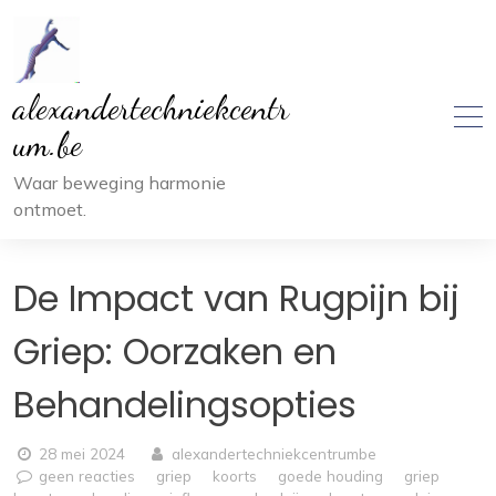
Ga
naar
inhoud
alexandertechniekcentr
um.be
Waar beweging harmonie
ontmoet.
De Impact van Rugpijn bij
Griep: Oorzaken en
Behandelingsopties
28 mei 2024
alexandertechniekcentrumbe
geen reacties
griep
koorts
goede houding
griep