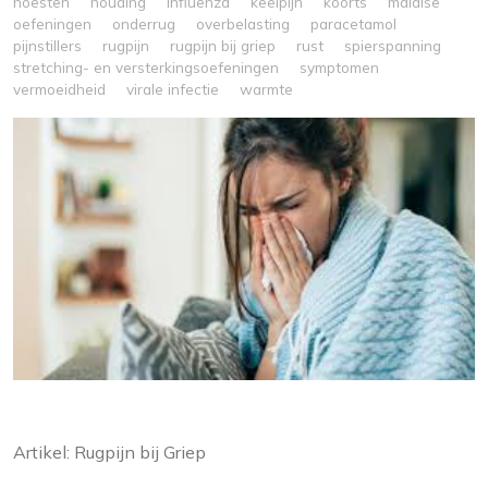
hoesten
houding
influenza
keelpijn
koorts
malaise
oefeningen
onderrug
overbelasting
paracetamol
pijnstillers
rugpijn
rugpijn bij griep
rust
spierspanning
stretching- en versterkingsoefeningen
symptomen
vermoeidheid
virale infectie
warmte
Artikel: Rugpijn bij Griep