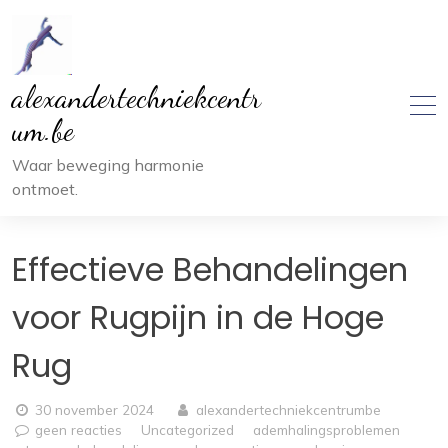
Ga
naar
inhoud
alexandertechniekcentr
um.be
Waar beweging harmonie
ontmoet.
Effectieve Behandelingen
voor Rugpijn in de Hoge
Rug
30 november 2024
alexandertechniekcentrumbe
geen reacties
Uncategorized
ademhalingsproblemen