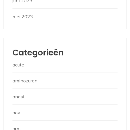
juni 2023
mei 2023
Categorieën
acute
aminozuren
angst
aov
arm