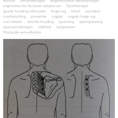
artrose
behandelingen
degeneratieve aandoeningen
ergonomische factoren aanpassen
fysiotherapie
goede houding behouden
hoge rug
letsel
oorzaken
overbelasting
preventie
rugpijn
rugpijn hoge rug
rust nemen
slechte houding
spanning
spierspanning
spierverrekkingen
stijfheid
symptomen
thoracale wervelkolom