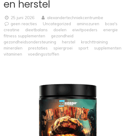
en herstel
25 juni 2026
alexandertechniekcentrumbe
geen reacties
Uncategorized
aminozuren
bcaa's
creatine
dieetbalans
doelen
eiwitpoeders
energie
fitness supplementen
gezondheid
gezondheidsondersteuning
herstel
krachttraining
mineralen
prestaties
spiergroei
sport
supplementen
vitaminen
voedingsstoffen