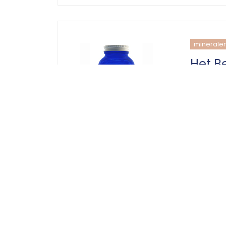
minerale
Het B
voor 
23 mei 202
dieetbalan
ijzer
immu
mineralen 
supplemen
voedingsst
Minerale
Mineralen
om goed t
lichaamsf
onderste