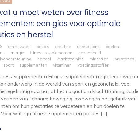
rized
 wat u moet weten over fitness
ementen: een gids voor optimale
ties en herstel
26
aminozuren
bcaa's
creatine
dieetbalans
doelen
rs
energie
fitness supplementen
gezondheid
dsondersteuning
herstel
krachttraining
mineralen
prestaties
sport
supplementen
vitaminen
voedingsstoffen
Fitness Supplementen Fitness supplementen zijn tegenwoord
air onderwerp in de wereld van sport en gezondheid. Veel
e regelmatig sporten, of het nu gaat om krachttraining, cardi
e vormen van lichaamsbeweging, overwegen het gebruik van
ten om hun prestaties te verbeteren en hun doelen te
 Maar wat zijn fitness supplementen precies […]
r