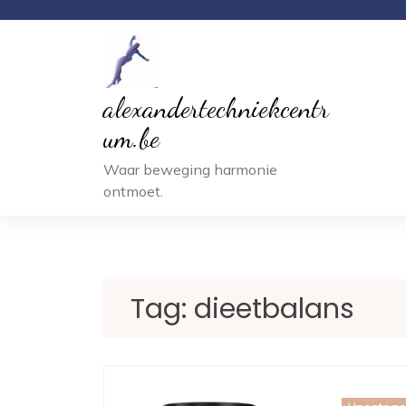
Ga
naar
inhoud
alexandertechniekcentr
um.be
Waar beweging harmonie
ontmoet.
Tag:
dieetbalans