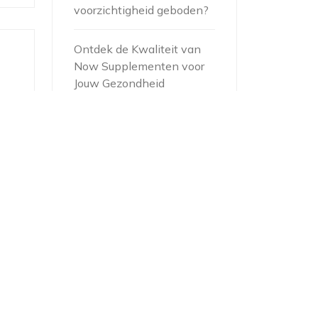
voorzichtigheid geboden?
Ontdek de Kwaliteit van
Now Supplementen voor
Jouw Gezondheid
Optimaliseer uw Kansen
op Zwanger Worden met
Natuurlijke Supplementen
Ontdek de Voordelen van
Natuurlijke Biologische
Supplementen voor een
Gezondere Levensstijl
n