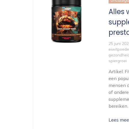
Uncatego
Alles
suppl
presta
25 juni 20
eiwitpoede
gezondhei
spiergroei
Artikel: 
een popul
mensen di
of ander
supplemen
bereiken.
Lees mee