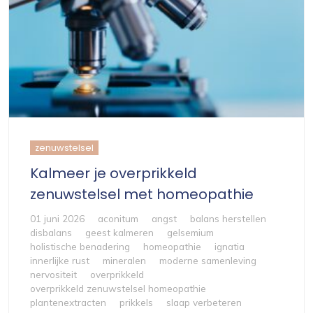
zenuwstelsel
Kalmeer je overprikkeld
zenuwstelsel met homeopathie
01 juni 2026
aconitum
angst
balans herstellen
disbalans
geest kalmeren
gelsemium
holistische benadering
homeopathie
ignatia
innerlijke rust
mineralen
moderne samenleving
nervositeit
overprikkeld
overprikkeld zenuwstelsel homeopathie
plantenextracten
prikkels
slaap verbeteren