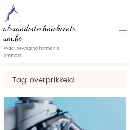
Ga
naar
inhoud
alexandertechniekcentr
um.be
Waar beweging harmonie
ontmoet.
Tag:
overprikkeld