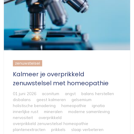
zenuwstelsel
Kalmeer je overprikkeld
zenuwstelsel met homeopathie
01 juni 2026
aconitum
angst
balans herstellen
disbalans
geest kalmeren
gelsemium
holistische benadering
homeopathie
ignatia
innerlijke rust
mineralen
moderne samenleving
nervositeit
overprikkeld
overprikkeld zenuwstelsel homeopathie
plantenextracten
prikkels
slaap verbeteren