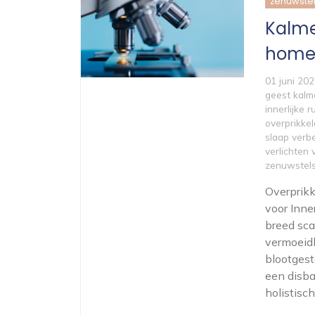
zenuwstel
Kalme
home
01 juni 20
geest kalm
innerlijke r
overprikke
slaap verb
verlichten
zenuwstels
Overprikk
voor Inne
breed sca
vermoeid
blootgest
een disba
holistisc