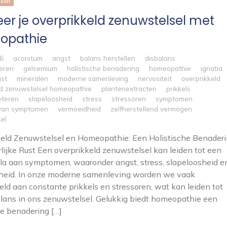
sel
er je overprikkeld zenuwstelsel met
opathie
26
aconitum
angst
balans herstellen
disbalans
eren
gelsemium
holistische benadering
homeopathie
ignatia
ust
mineralen
moderne samenleving
nervositeit
overprikkeld
ld zenuwstelsel homeopathie
plantenextracten
prikkels
eteren
slapeloosheid
stress
stressoren
symptomen
 van symptomen
vermoeidheid
zelfherstellend vermogen
el
eld Zenuwstelsel en Homeopathie: Een Holistische Benader
rlijke Rust Een overprikkeld zenuwstelsel kan leiden tot een
la aan symptomen, waaronder angst, stress, slapeloosheid e
heid. In onze moderne samenleving worden we vaak
eld aan constante prikkels en stressoren, wat kan leiden tot
lans in ons zenuwstelsel. Gelukkig biedt homeopathie een
he benadering […]