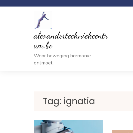
Ga
naar
inhoud
alexandertechniekcentr
um.be
Waar beweging harmonie
ontmoet.
Tag:
ignatia