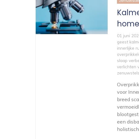
zenuwstel
Kalme
home
01 juni 20
geest kalm
innerlijke r
overprikke
slaap verb
verlichten
zenuwstels
Overprikk
voor Inne
breed sca
vermoeid
blootgest
een disba
holistisc