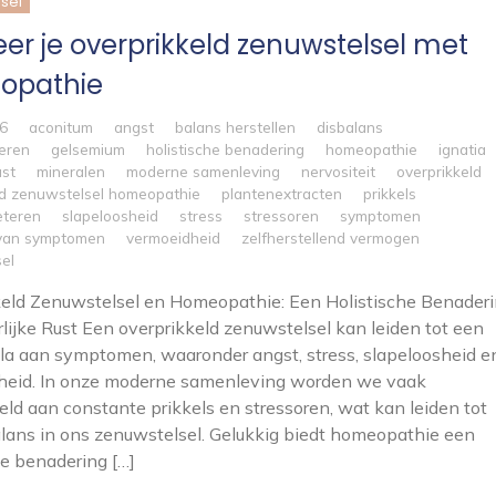
sel
er je overprikkeld zenuwstelsel met
opathie
26
aconitum
angst
balans herstellen
disbalans
eren
gelsemium
holistische benadering
homeopathie
ignatia
ust
mineralen
moderne samenleving
nervositeit
overprikkeld
ld zenuwstelsel homeopathie
plantenextracten
prikkels
eteren
slapeloosheid
stress
stressoren
symptomen
 van symptomen
vermoeidheid
zelfherstellend vermogen
el
eld Zenuwstelsel en Homeopathie: Een Holistische Benader
rlijke Rust Een overprikkeld zenuwstelsel kan leiden tot een
la aan symptomen, waaronder angst, stress, slapeloosheid e
heid. In onze moderne samenleving worden we vaak
eld aan constante prikkels en stressoren, wat kan leiden tot
lans in ons zenuwstelsel. Gelukkig biedt homeopathie een
he benadering […]