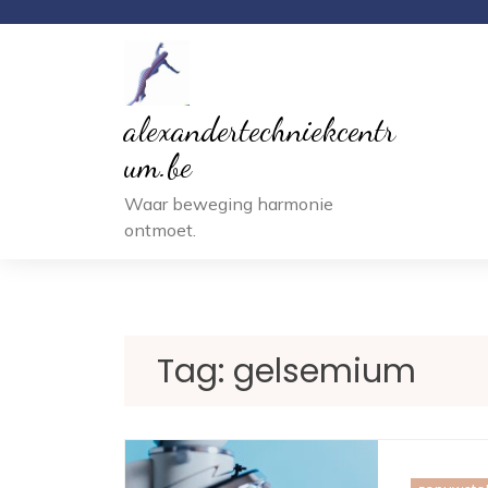
Ga
naar
inhoud
alexandertechniekcentr
um.be
Waar beweging harmonie
ontmoet.
Tag:
gelsemium