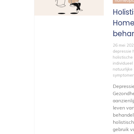
homeopat
Holis
Homeo
behan
26 mei 202
depressie 
holistisch
individuee
natuurlijk
symptome
Depressi
Gezondhe
aanzienli
leven van
behandeli
holistisc
gebruik v