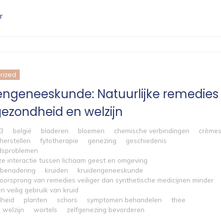
r
rized
engeneeskunde: Natuurlijke remedies
gezondheid en welzijn
23
belgië
bladeren
bloemen
chemische verbindingen
crème
herstellen
fytotherapie
genezing
geschiedenis
dsproblemen
e interactie tussen lichaam geest en omgeving
e benadering
kruiden
kruidengeneeskunde
 oorsprong van remedies veiliger dan synthetische medicijnen minder
n veilig gebruik van kruid
heid
planten
schors
symptomen behandelen
thee
welzijn
wortels
zelfgenezing bevorderen