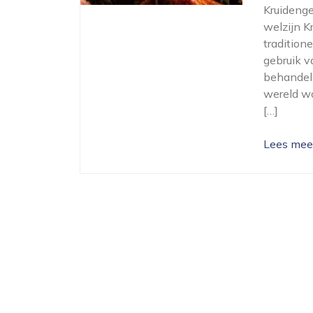
Kruideng
welzijn K
tradition
gebruik 
behandele
wereld wo
[…]
Lees mee