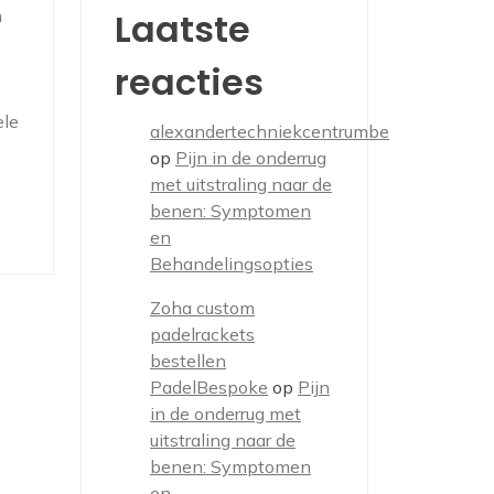
n
Laatste
reacties
ele
alexandertechniekcentrumbe
op
Pijn in de onderrug
met uitstraling naar de
benen: Symptomen
en
Behandelingsopties
Zoha custom
padelrackets
bestellen
PadelBespoke
op
Pijn
in de onderrug met
uitstraling naar de
benen: Symptomen
en