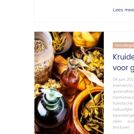
Lees mee
Uncatego
Kruid
voor 
04 juni 20
evenwicht 
gezondhei
harmonieuz
holistisch
natuurlijke
bijwerkinge
oliën
oud
tincturen