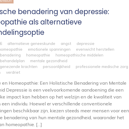
hisch
tische benadering van depressie:
pathie als alternatieve
delingsoptie
6
alternatieve geneeskunde
angst
depressie
homeopathie
emotionele spanningen
evenwicht herstellen
e benadering
homeopathie
homeopathische middelen
l behandelplan
mentale gezondheid
e genezende krachten
persoonlijkheid
professionele medische zorg
n
verdriet
e en Homeopathie: Een Holistische Benadering van Mentale
id Depressie is een veelvoorkomende aandoening die een
jke impact kan hebben op het welzijn en de kwaliteit van
 een individu. Hoewel er verschillende conventionele
ngen beschikbaar zijn, kiezen steeds meer mensen voor een
he benadering van hun mentale gezondheid, waaronder het
an homeopathie. […]