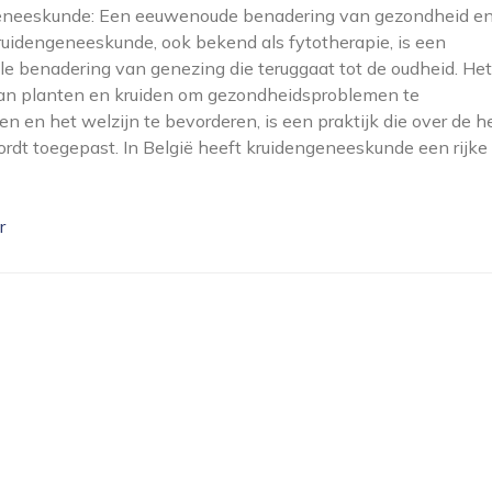
eneeskunde: Een eeuwenoude benadering van gezondheid e
ruidengeneeskunde, ook bekend als fytotherapie, is een
ele benadering van genezing die teruggaat tot de oudheid. Het
van planten en kruiden om gezondheidsproblemen te
n en het welzijn te bevorderen, is een praktijk die over de h
rdt toegepast. In België heeft kruidengeneeskunde een rijke
r