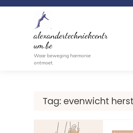
Ga
naar
inhoud
alexandertechniekcentr
um.be
Waar beweging harmonie
ontmoet.
Tag:
evenwicht herst