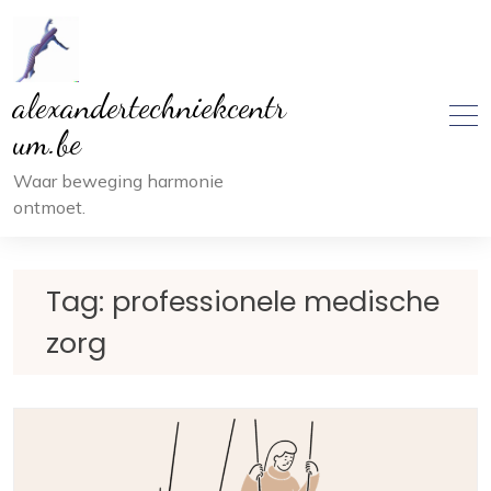
Ga
naar
inhoud
alexandertechniekcentr
um.be
Waar beweging harmonie
ontmoet.
Tag:
professionele medische
zorg