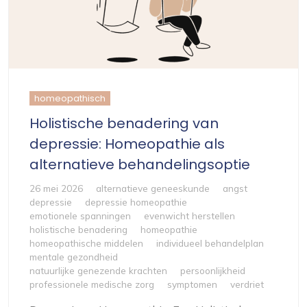
homeopathisch
Holistische benadering van
depressie: Homeopathie als
alternatieve behandelingsoptie
26 mei 2026
alternatieve geneeskunde
angst
depressie
depressie homeopathie
emotionele spanningen
evenwicht herstellen
holistische benadering
homeopathie
homeopathische middelen
individueel behandelplan
mentale gezondheid
natuurlijke genezende krachten
persoonlijkheid
professionele medische zorg
symptomen
verdriet