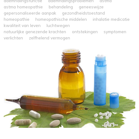
ademhalingsfunctie
ademhalingsproblemen
astma
astma homeopathie
behandeling
geneeswijze
gepersonaliseerde aanpak
gezondheidstoestand
homeopathie
homeopathische middelen
inhalatie medicatie
kwaliteit van leven
luchtwegen
natuurlijke genezende krachten
ontstekingen
symptomen
verlichten
zelfhelend vermogen