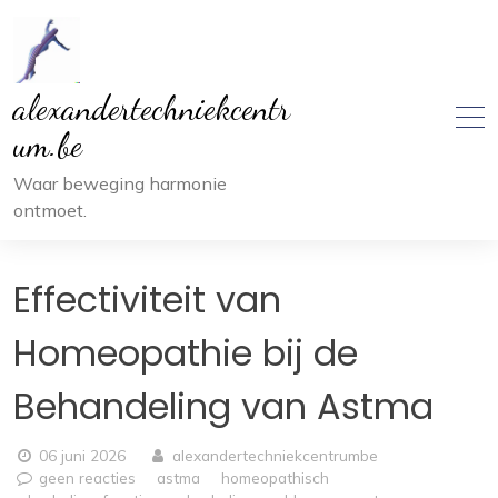
Ga
naar
inhoud
alexandertechniekcentr
um.be
Waar beweging harmonie
ontmoet.
Effectiviteit van
Homeopathie bij de
Behandeling van Astma
06 juni 2026
alexandertechniekcentrumbe
geen reacties
astma
homeopathisch