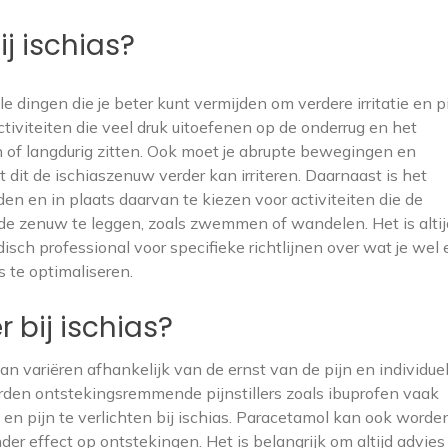
j ischias?
e dingen die je beter kunt vermijden om verdere irritatie en pi
tiviteiten die veel druk uitoefenen op de onderrug en het
n of langdurig zitten. Ook moet je abrupte bewegingen en
dit de ischiaszenuw verder kan irriteren. Daarnaast is het
n en in plaats daarvan te kiezen voor activiteiten die de
 de zenuw te leggen, zoals zwemmen of wandelen. Het is altij
ch professional voor specifieke richtlijnen over wat je wel 
s te optimaliseren.
r bij ischias?
 kan variëren afhankelijk van de ernst van de pijn en individue
rden ontstekingsremmende pijnstillers zoals ibuprofen vaak
n pijn te verlichten bij ischias. Paracetamol kan ook worde
der effect op ontstekingen. Het is belangrijk om altijd advies 