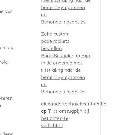
met uitstraling naar de
benen: Symptomen
nervus
en
Behandelingsopties
Zoha custom
padelrackets
ijn die
bestellen
PadelBespoke
op
Pijn
role
in de onderrug met
uitstraling naar de
benen: Symptomen
en
Behandelingsopties
eteren
alexandertechniekcentrumbe
n
op
Tips om rugpijn bij
het zitten te
verlichten
ijdens