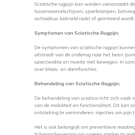
Sciatische rugpijn kan worden veroorzaakt doo
tussenwervelschijven, spierkrampen, botvergr
ischiadicus bekneld raakt of geïrriteerd wordt
Symptomen van Sciatische Rugpijn:
De symptomen van sciatische rugpijn kunnen 
uitstraalt van de onderrug naar het been (som
spierzwakte en moeite met bewegen. In somm
over blaas- en darmfuncties.
Behandeling van Sciatische Rugpijn:
De behandeling van sciatica richt zich vaak 
van de mobiliteit en functionaliteit. Dit kan 
ontsteking te verminderen, injecties om pijn te
Het is ook belangrijk om preventieve maatre
lichaamsbeweging om spieren sterker te make