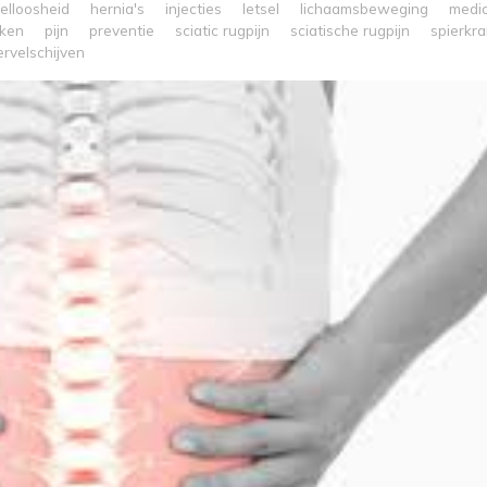
elloosheid
hernia's
injecties
letsel
lichaamsbeweging
medic
ken
pijn
preventie
sciatic rugpijn
sciatische rugpijn
spierkr
rvelschijven