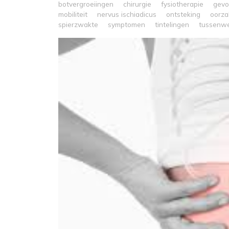
botvergroeiingen
chirurgie
fysiotherapie
gevo
mobiliteit
nervus ischiadicus
ontsteking
oorza
spierzwakte
symptomen
tintelingen
tussenwe