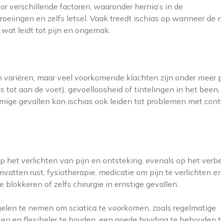
r verschillende factoren, waaronder hernia’s in de
oeiingen en zelfs letsel. Vaak treedt ischias op wanneer de 
, wat leidt tot pijn en ongemak.
variëren, maar veel voorkomende klachten zijn onder meer p
s tot aan de voet), gevoelloosheid of tintelingen in het been,
ige gevallen kan ischias ook leiden tot problemen met cont
op het verlichten van pijn en ontsteking, evenals op het verb
omvatten rust, fysiotherapie, medicatie om pijn te verlichten e
 blokkeren of zelfs chirurgie in ernstige gevallen.
gelen te nemen om sciatica te voorkomen, zoals regelmatige
n en flexibeler te houden, een goede houding te behouden t