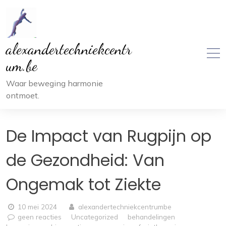
Ga
naar
inhoud
alexandertechniekcentr
um.be
Waar beweging harmonie
ontmoet.
De Impact van Rugpijn op
de Gezondheid: Van
Ongemak tot Ziekte
10 mei 2024
alexandertechniekcentrumbe
geen reacties
Uncategorized
behandelingen