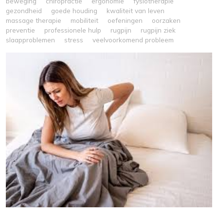
beweging
chiropractie
ergonomie
fysiotherapie
gezondheid
goede houding
kwaliteit van leven
massage therapie
mobiliteit
oefeningen
oorzaken
preventie
professionele hulp
rugpijn
rugpijn ziek
slaapproblemen
stress
veelvoorkomend probleem