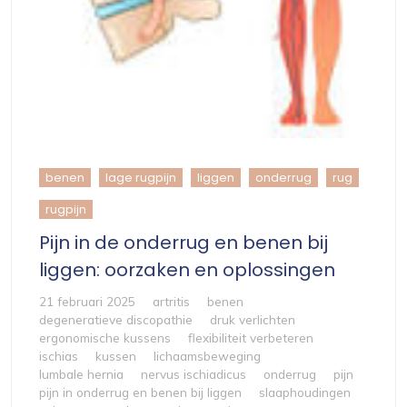
benen
lage rugpijn
liggen
onderrug
rug
rugpijn
Pijn in de onderrug en benen bij
liggen: oorzaken en oplossingen
21 februari 2025
artritis
benen
degeneratieve discopathie
druk verlichten
ergonomische kussens
flexibiliteit verbeteren
ischias
kussen
lichaamsbeweging
lumbale hernia
nervus ischiadicus
onderrug
pijn
pijn in onderrug en benen bij liggen
slaaphoudingen