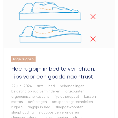
lage rugpijn
Hoe rugpijn in bed te verlichten:
Tips voor een goede nachtrust
22 juni 2024
arts
bed
behandelingen
belasting op rug verminderen
drukpunten
ergonomische kussens
fysiotherapeut
kussen
matras
oefeningen
ontspanningstechnieken
rugpijn
rugpijn in bed
slaapgewoonten
slaaphouding
slaappositie veranderen
slaapverbetering
spierspanning
stress