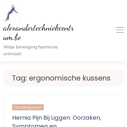
Ga
naar
inhoud
alexandertechniekcentr
um.be
Waar beweging harmonie
ontmoet.
Tag:
ergonomische kussens
Uncategorized
Hernia Pijn Bij Liggen: Oorzaken,
Symptomen en