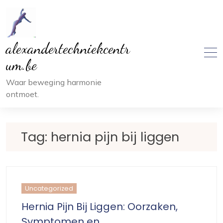
Ga
naar
inhoud
alexandertechniekcentr
um.be
Waar beweging harmonie
ontmoet.
Tag:
hernia pijn bij liggen
Uncategorized
Hernia Pijn Bij Liggen: Oorzaken,
Symptomen en