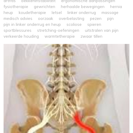
artritis
bekkeninstabiliteit
ergonomische aanpassingen
fysiotherapie
gewrichten
herhaalde bewegingen
hernia
heup
koudetherapie
letsel
linker onderrug
massage
medisch advies
oorzaak
overbelasting
pezen
pijn
pijn in linker onderrug en heup
scoliose
spieren
sportblessures
stretching-oefeningen
uitstralen van pijn
verkeerde houding
warmtetherapie
zwaar tillen