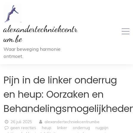
Ga
naar
inhoud
alexandertechniekcentr
um.be
Waar beweging harmonie
ontmoet.
Pijn in de linker onderrug
en heup: Oorzaken en
Behandelingsmogelijkhede
26 juli 2025
alexandertechniekcentrumbe
geen reacties
heup
linker
onderrug
rugpijn