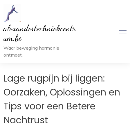
Ga
naar
inhoud
alexandertechniekcentr
um.be
Waar beweging harmonie
ontmoet.
Lage rugpijn bij liggen:
Oorzaken, Oplossingen en
Tips voor een Betere
Nachtrust