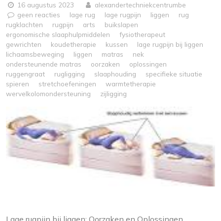
16 augustus 2023
alexandertechniekcentrumbe
geen reacties
lage rug
lage rugpijn
liggen
rug
rugklachten
rugpijn
arts
buikslapen
ergonomische slaaphulpmiddelen
fysiotherapeut
gewrichten
koudetherapie
kussen
lage rugpijn bij liggen
lichaamsbeweging
liggen
matras
nek
ondersteunende matras
oorzaken
oplossingen
ruggengraat
rugligging
slaaphouding
specifieke situatie
spieren
stretchoefeningen
warmtetherapie
wervelkolomondersteuning
zijligging
Lage rugpijn bij liggen: Oorzaken en Oplossingen