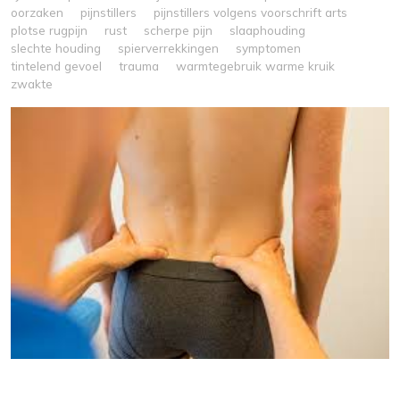
oorzaken
pijnstillers
pijnstillers volgens voorschrift arts
plotse rugpijn
rust
scherpe pijn
slaaphouding
slechte houding
spierverrekkingen
symptomen
tintelend gevoel
trauma
warmtegebruik warme kruik
zwakte