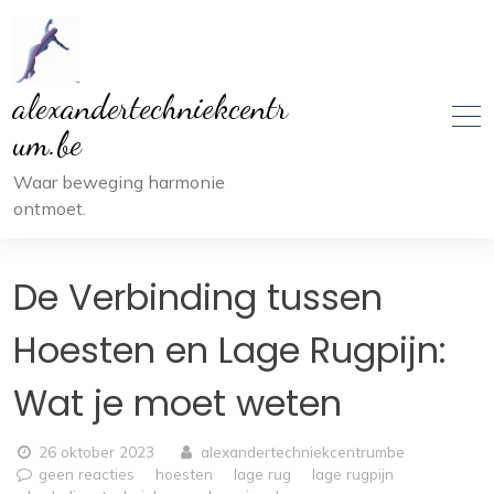
Ga
naar
inhoud
alexandertechniekcentr
um.be
Waar beweging harmonie
ontmoet.
De Verbinding tussen
Hoesten en Lage Rugpijn:
Wat je moet weten
26 oktober 2023
alexandertechniekcentrumbe
geen reacties
hoesten
lage rug
lage rugpijn