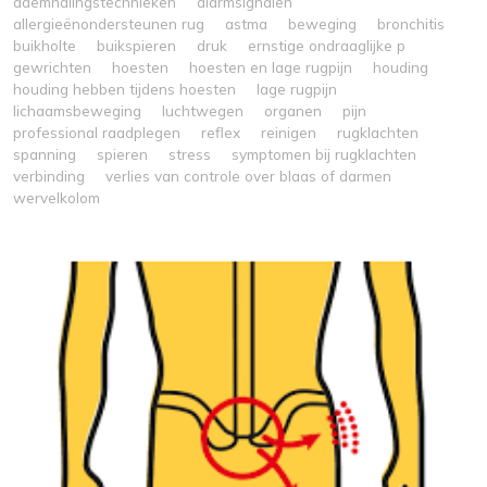
ademhalingstechnieken
alarmsignalen
allergieënondersteunen rug
astma
beweging
bronchitis
buikholte
buikspieren
druk
ernstige ondraaglijke p
gewrichten
hoesten
hoesten en lage rugpijn
houding
houding hebben tijdens hoesten
lage rugpijn
lichaamsbeweging
luchtwegen
organen
pijn
professional raadplegen
reflex
reinigen
rugklachten
spanning
spieren
stress
symptomen bij rugklachten
verbinding
verlies van controle over blaas of darmen
wervelkolom