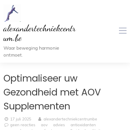
Ga
naar
inhoud
alexandertechniekcentr
um.be
Waar beweging harmonie
ontmoet.
Optimaliseer uw
Gezondheid met AOV
Supplementen
17 juli 2025
alexandertechniekcentrumbe
geen reacties
aov
advies
antioxidanten