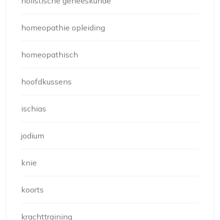
holistische geneeskunde
homeopathie opleiding
homeopathisch
hoofdkussens
ischias
jodium
knie
koorts
krachttraining