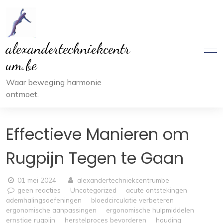
Ga
naar
inhoud
alexandertechniekcentr
um.be
Waar beweging harmonie
ontmoet.
Effectieve Manieren om
Rugpijn Tegen te Gaan
01 mei 2024
alexandertechniekcentrumbe
geen reacties
Uncategorized
acute ontstekingen
ademhalingsoefeningen
bloedcirculatie verbeteren
ergonomische aanpassingen
ergonomische hulpmiddelen
ernstige rugpijn
herstelproces bevorderen
houding