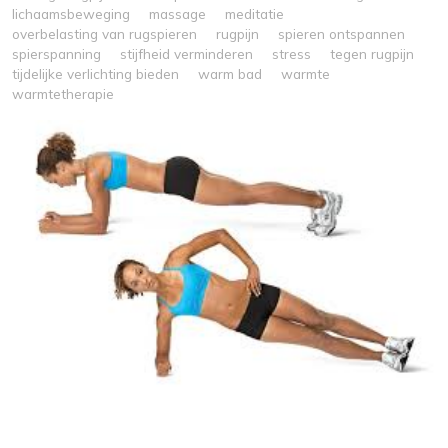
lichaamsbeweging
massage
meditatie
overbelasting van rugspieren
rugpijn
spieren ontspannen
spierspanning
stijfheid verminderen
stress
tegen rugpijn
tijdelijke verlichting bieden
warm bad
warmte
warmtetherapie