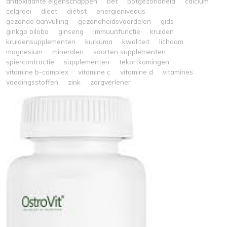
antioxidante eigenschappen
bet
botgezondheid
calcium
celgroei
dieet
diëtist
energieniveaus
gezonde aanvulling
gezondheidsvoordelen
gids
ginkgo biloba
ginseng
immuunfunctie
kruiden
kruidensupplementen
kurkuma
kwaliteit
lichaam
magnesium
mineralen
soorten supplementen
spiercontractie
supplementen
tekortkomingen
vitamine b-complex
vitamine c
vitamine d
vitamines
voedingsstoffen
zink
zorgverlener