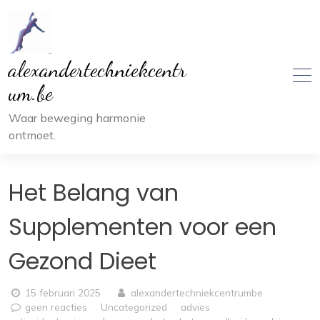
Ga
naar
inhoud
alexandertechniekcentr
um.be
Waar beweging harmonie
ontmoet.
Het Belang van
Supplementen voor een
Gezond Dieet
15 februari 2025
alexandertechniekcentrumbe
geen reacties
Uncategorized
advies