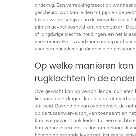
onderrug. Een verrekking treedt op wanneer d
gescheurd, wat kan leiden tot pijn en beper
tussenwervelschijven in de wervelkolom uits
pijn en gevoelloosheid kan veroorzaken. Dez
of langdurige slechte houdingen, en het is es
voorkomen. Het is raadzaam om bij aanhoude
voor een nauwkeurige diagnose en passende
Op welke manieren kan 
rugklachten in de onde
Overgewicht kan op verschillende manieren bi
lichaam moet dragen, kan leiden tot overbelas
stijfheid. Bovendien kan overgewicht de nat
op de tussenwervelschijven toeneemt en het 
kan overgewicht ook leiden tot een slechtere
kan veroorzaken. Het is daarom belangrijk v
houden en gezonde levensstijlkeuzes te mak