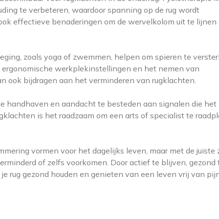
uding te verbeteren, waardoor spanning op de rug wordt
 ook effectieve benaderingen om de wervelkolom uit te lijnen
ging, zoals yoga of zwemmen, helpen om spieren te verste
van ergonomische werkplekinstellingen en het nemen van
kan ook bijdragen aan het verminderen van rugklachten.
l te handhaven en aandacht te besteden aan signalen die het
ugklachten is het raadzaam om een arts of specialist te raadp
mering vormen voor het dagelijks leven, maar met de juiste 
minderd of zelfs voorkomen. Door actief te blijven, gezond 
e je rug gezond houden en genieten van een leven vrij van pijn