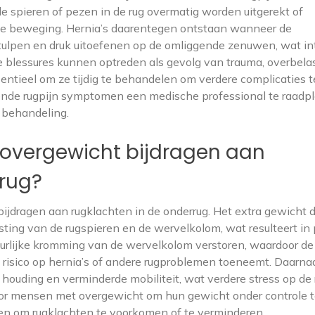
e spieren of pezen in de rug overmatig worden uitgerekt of
kte beweging. Hernia’s daarentegen ontstaan wanneer de
tulpen en druk uitoefenen op de omliggende zenuwen, wat i
e blessures kunnen optreden als gevolg van trauma, overbela
sentieel om ze tijdig te behandelen om verdere complicaties t
nde rugpijn symptomen een medische professional te raadp
 behandeling.
overgewicht bijdragen aan
rrug?
jdragen aan rugklachten in de onderrug. Het extra gewicht d
ting van de rugspieren en de wervelkolom, wat resulteert in 
uurlijke kromming van de wervelkolom verstoren, waardoor de
risico op hernia’s of andere rugproblemen toeneemt. Daarna
 houding en verminderde mobiliteit, wat verdere stress op de 
oor mensen met overgewicht om hun gewicht onder controle 
en om rugklachten te voorkomen of te verminderen.