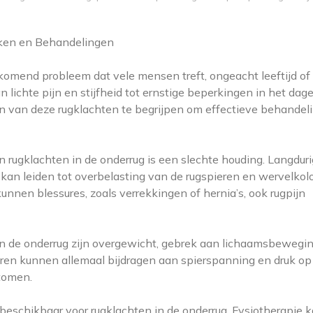
aken en Behandelingen
komend probleem dat vele mensen treft, ongeacht leeftijd of
 lichte pijn en stijfheid tot ernstige beperkingen in het dage
en van deze rugklachten te begrijpen om effectieve behandel
ugklachten in de onderrug is een slechte houding. Langduri
 kan leiden tot overbelasting van de rugspieren en wervelkol
 kunnen blessures, zoals verrekkingen of hernia’s, ook rugpijn
n de onderrug zijn overgewicht, gebrek aan lichaamsbewegin
oren kunnen allemaal bijdragen aan spierspanning en druk op
ptomen.
 beschikbaar voor rugklachten in de onderrug. Fysiotherapie 