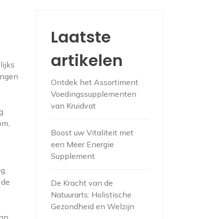
Laatste
artikelen
lijks
ingen
Ontdek het Assortiment
Voedingssupplementen
van Kruidvat
g
om,
Boost uw Vitaliteit met
een Meer Energie
Supplement
g,
 de
De Kracht van de
Natuurarts: Holistische
Gezondheid en Welzijn
kan