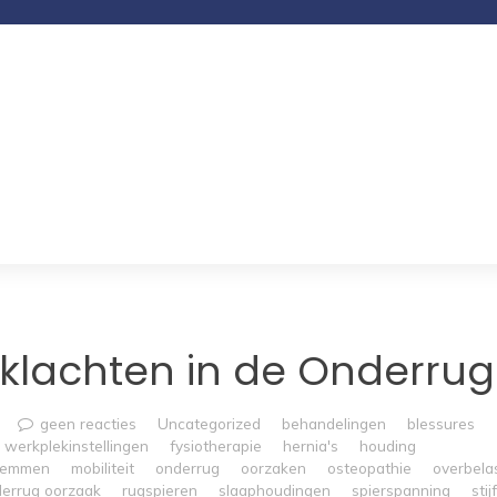
klachten in de Onderrug
geen reacties
Uncategorized
behandelingen
blessures
werkplekinstellingen
fysiotherapie
hernia's
houding
wemmen
mobiliteit
onderrug
oorzaken
osteopathie
overbela
derrug oorzaak
rugspieren
slaaphoudingen
spierspanning
stij