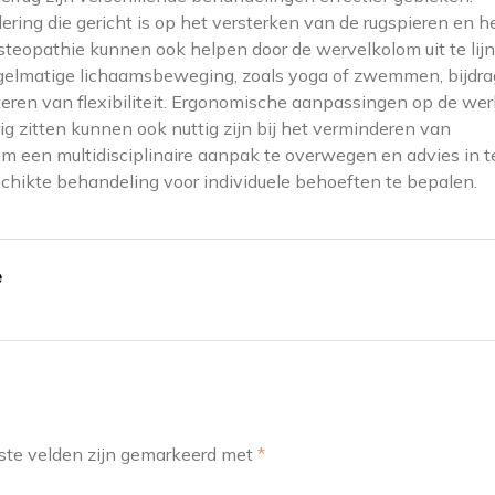
ing die gericht is op het versterken van de rugspieren en h
steopathie kunnen ook helpen door de wervelkolom uit te lij
regelmatige lichaamsbeweging, zoals yoga of zwemmen, bijdr
teren van flexibiliteit. Ergonomische aanpassingen op de we
g zitten kunnen ook nuttig zijn bij het verminderen van
 om een multidisciplinaire aanpak te overwegen en advies in t
chikte behandeling voor individuele behoeften te bepalen.
e
ste velden zijn gemarkeerd met
*