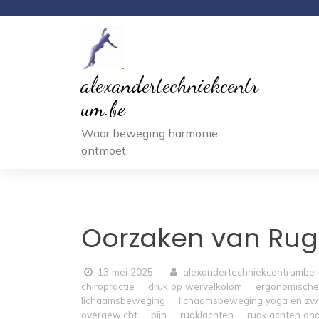
Ga
naar
inhoud
alexandertechniekcentr
um.be
Waar beweging harmonie
ontmoet.
Oorzaken van Rug
13 mei 2025
alexandertechniekcentrumbe
chiropractie
druk op wervelkolom
ergonomische 
lichaamsbeweging
lichaamsbeweging yoga en z
overgewicht
pijn
rugklachten
rugklachten on