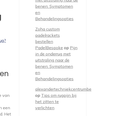
met uitstraling naar de
benen: Symptomen
en
g
Behandelingsopties
Zoha custom
padelrackets
rug?
bestellen
PadelBespoke
op
Pijn
in de onderrug met
uitstraling naar de
benen: Symptomen
ten
en
Behandelingsopties
alexandertechniekcentrumbe
e van
op
Tips om rugpijn bij
het zitten te
in een
verlichten
d. Het