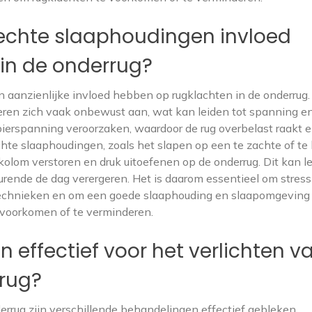
lechte slaaphoudingen invloed
in de onderrug?
 aanzienlijke invloed hebben op rugklachten in de onderrug.
ren zich vaak onbewust aan, wat kan leiden tot spanning en
spierspanning veroorzaken, waardoor de rug overbelast raakt 
hte slaaphoudingen, zoals het slapen op een te zachte of te
elkolom verstoren en druk uitoefenen op de onderrug. Dit kan l
edurende de dag verergeren. Het is daarom essentieel om stress
echnieken en om een goede slaaphouding en slaapomgeving 
 voorkomen of te verminderen.
 effectief voor het verlichten v
rrug?
errug zijn verschillende behandelingen effectief gebleken.