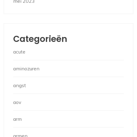
mei 2023
Categorieën
acute
aminozuren
angst
aov
arm
armen