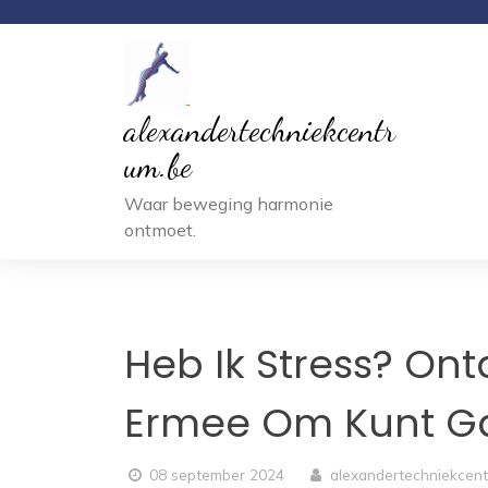
Ga
naar
inhoud
alexandertechniekcentr
um.be
Waar beweging harmonie
ontmoet.
Heb Ik Stress? On
Ermee Om Kunt G
08 september 2024
alexandertechniekcen