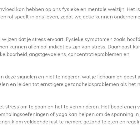
nvloed kan hebben op ons fysieke en mentale welzijn. Het is
en rol speelt in ons leven, zodat we actie kunnen ondernem
 wijzen dat je stress ervaart. Fysieke symptomen zoals hoofd
en kunnen allemaal indicaties zijn van stress. Daarnaast k
kelbaarheid, angstgevoelens, concentratieproblemen en
n deze signalen en niet te negeren wat je lichaam en geest j
pelen en leiden tot ernstigere gezondheidsproblemen als het n
met stress om te gaan en het te verminderen. Het beoefenen 
emhalingsoefeningen of yoga kan helpen om de spanning in 
angrijk om voldoende rust te nemen, gezond te eten en regel