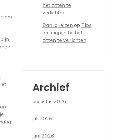
het zitten te
verlichten
en om
Danilo reizen
op
Tips
om rugpijn bij het
pijn,
zitten te verlichten
unnen
e
Archief
iet
augustus 2026
van
je
juli 2026
matig
juni 2026