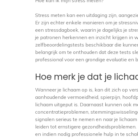
Hoe kan ik mijn stress meten?
Stress meten kan een uitdaging zijn, aangezie
Er zijn echter enkele manieren om je stressn
een stressdagboek, waarin je dagelijks je str
je patronen herkennen en inzicht krijgen in wa
zelfbeoordelingstests beschikbaar die kunnen
belangrijk om te onthouden dat deze tests sl
professional voor een grondige evaluatie en be
Hoe merk je dat je lich
Wanneer je lichaam op is, kan dit zich op ve
aanhoudende vermoeidheid, spierpijn, hoofdp
lichaam uitgeput is. Daarnaast kunnen ook m
concentratieproblemen, stemmingswisselinge
signalen serieus te nemen en naar je lichaa
leiden tot ernstigere gezondheidsproblemen. H
en indien nodig professionele hulp in te sch