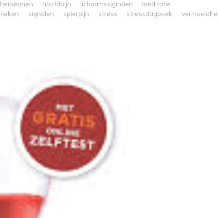
herkennen
hoofdpijn
lichaamssignalen
meditatie
nieken
signalen
spierpijn
stress
stressdagboek
vermoeidhe