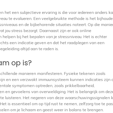
n het een subjectieve ervaring is die voor iedereen anders kan
iveau te evalueren. Een veelgebruikte methode is het bijhoud
essniveaus en de bijbehorende situaties noteert. Op die manie
t jou stress bezorgt. Daarnaast zijn er ook online
 helpen bij het bepalen van je stressniveau. Het is echter
echts een indicatie geven en dat het raadplegen van een
geleiding altijd aan te raden is.
aam op is?
rschillende manieren manifesteren. Fysieke tekenen zoals
ijn en een verzwakt immuunsysteem kunnen indicaties zijn d
entale symptomen optreden, zoals prikkelbaarheid,
n en gevoelens van overweldiging. Het is belangrijk om dez
m te luisteren. Het negeren van deze waarschuwingssignalen 
et is essentieel om op tijd rust te nemen, zelfzorg toe te pa
akelen om je lichaam en geest weer in balans te brengen.