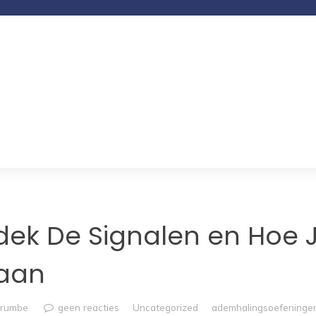
tdek De Signalen en Hoe 
aan
trumbe
geen reacties
Uncategorized
ademhalingsoefeninge