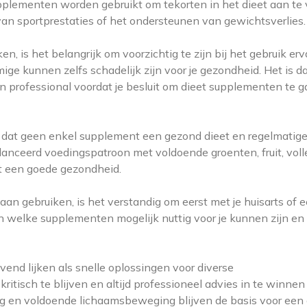
lementen worden gebruikt om tekorten in het dieet aan te v
 van sportprestaties of het ondersteunen van gewichtsverlies.
, is het belangrijk om voorzichtig te zijn bij het gebruik erv
ige kunnen zelfs schadelijk zijn voor je gezondheid. Het is 
en professional voordat je besluit om dieet supplementen te 
 dat geen enkel supplement een gezond dieet en regelmatig
nceerd voedingspatroon met voldoende groenten, fruit, voll
ot een goede gezondheid.
an gebruiken, is het verstandig om eerst met je huisarts of 
len welke supplementen mogelijk nuttig voor je kunnen zijn e
nd lijken als snelle oplossingen voor diverse
itisch te blijven en altijd professioneel advies in te winnen
ng en voldoende lichaamsbeweging blijven de basis voor een