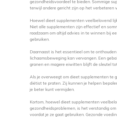
gezondheidsvoordeel te bieden. Sommige supp
terwijl andere gericht zijn op het verbeteren
Hoewel dieet supplementen veelbelovend lijken
Niet alle supplementen zijn effectief en somm
raadzaam om altijd advies in te winnen bij e
gebruiken.
Daarnaast is het essentieel om te onthouden
lichaamsbeweging kan vervangen. Een gebala
granen en magere eiwitten blijft de sleutel t
Als je overweegt om dieet supplementen te ga
diëtist te praten. Zij kunnen je helpen bepa
je beter kunt vermijden.
Kortom, hoewel dieet supplementen veelbelove
gezondheidsproblemen, is het verstandig om kr
voordat je ze gaat gebruiken. Gezonde voedi