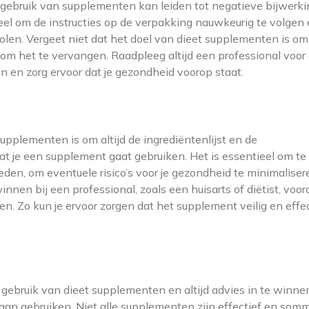
g gebruik van supplementen kan leiden tot negatieve bijwerk
tieel om de instructies op de verpakking nauwkeurig te volgen 
en. Vergeet niet dat het doel van dieet supplementen is om
t om het te vervangen. Raadpleeg altijd een professional voor
n en zorg ervoor dat je gezondheid voorop staat.
supplementen is om altijd de ingrediëntenlijst en de
dat je een supplement gaat gebruiken. Het is essentieel om t
den, om eventuele risico’s voor je gezondheid te minimaliser
nnen bij een professional, zoals een huisarts of diëtist, voord
. Zo kun je ervoor zorgen dat het supplement veilig en effec
et gebruik van dieet supplementen en altijd advies in te winnen
gaan gebruiken. Niet alle supplementen zijn effectief en som