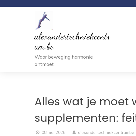
Ga
naar
inhoud
alexandertechniekcentr
um.be
Waar beweging harmonie
ontmoet.
Alles wat je moet 
supplementen: fei
08 mei 2026
alexandertechniekcentrumbe