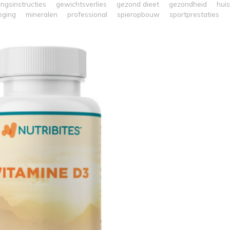
ingsinstructies
gewichtsverlies
gezond dieet
gezondheid
huis
eging
mineralen
professional
spieropbouw
sportprestaties