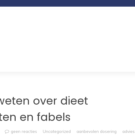
weten over dieet
ten en fabels
geen reacties
Uncategorized
aanbevolen dosering
advies