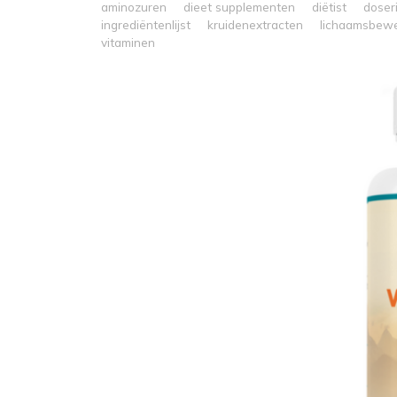
aminozuren
dieet supplementen
diëtist
doser
ingrediëntenlijst
kruidenextracten
lichaamsbew
vitaminen