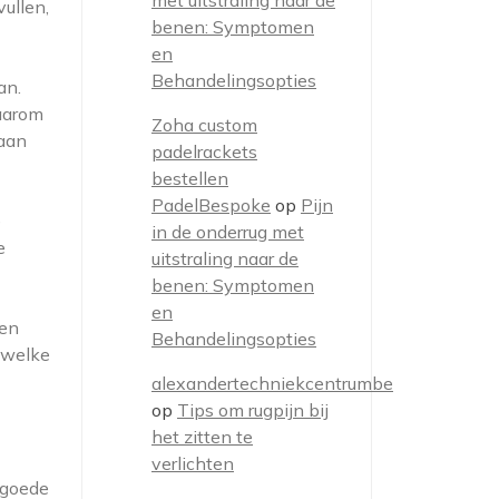
met uitstraling naar de
ullen,
benen: Symptomen
en
Behandelingsopties
an.
daarom
Zoha custom
gaan
padelrackets
bestellen
PadelBespoke
op
Pijn
e
in de onderrug met
e
uitstraling naar de
benen: Symptomen
en
een
Behandelingsopties
n welke
alexandertechniekcentrumbe
op
Tips om rugpijn bij
het zitten te
verlichten
 goede