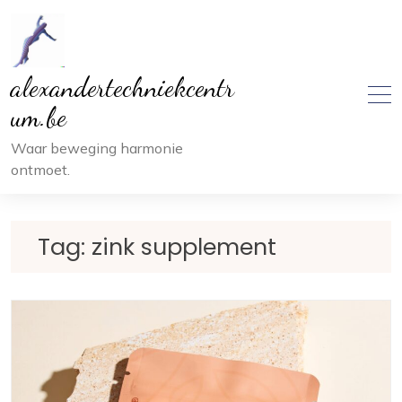
Ga
naar
inhoud
alexandertechniekcentr
um.be
Waar beweging harmonie
ontmoet.
Tag:
zink supplement