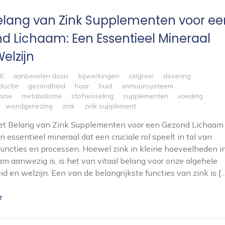
elang van Zink Supplementen voor ee
d Lichaam: Een Essentieel Mineraal
elzijn
26
aanbevolen dosis
bijwerkingen
celgroei
dosering
ductie
gezondheid
haar
huid
immuunsysteem
name
metabolisme
stofwisseling
supplementen
voeding
wondgenezing
zink
zink supplement
 Het Belang van Zink Supplementen voor een Gezond Lichaam
n essentieel mineraal dat een cruciale rol speelt in tal van
uncties en processen. Hoewel zink in kleine hoeveelheden i
am aanwezig is, is het van vitaal belang voor onze algehele
d en welzijn. Een van de belangrijkste functies van zink is [
r