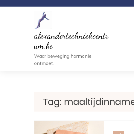
Ga
naar
inhoud
alexandertechniekcentr
um.be
Waar beweging harmonie
ontmoet.
Tag:
maaltijdinnam