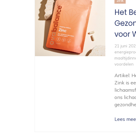
zink
Het B
Gezon
voor W
21 juni 20
energiepro
maaltijdin
voordelen
Artikel:
Zink is ee
lichaamsf
ons licha
gezondhei
Lees mee