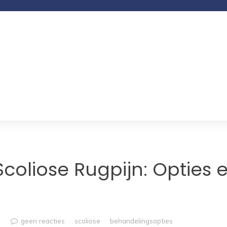
coliose Rugpijn: Opties 
geen reacties
scoliose
behandelingsopties