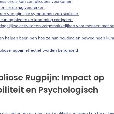
fessionals kan complicaties voorkomen.
n en de rug versterken.
ren van pijnlijke symptomen van scoliose.
euning bieden en kromming corrigeren.
gelijkse activiteiten vergemakkelijken voor mensen met sc
en helpen begrijpen hoe ze hun houding en bewegingen ku
oliose rugpijn effectief worden behandeld.
oliose Rugpijn: Impact op
iliteit en Psychologisch
e discomfort en pijn, wat de kwaliteit van leven kan beïnvloe