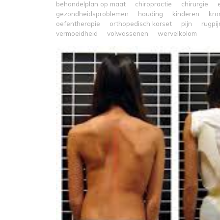
behandelplan op maat
chiropractie
chirurgie
gezondheidsproblemen
houding
kinderen
kro
oefentherapie
orthopedisch korset
pijn
rugpij
vermoeidheid
volwassenen
wervelkolom