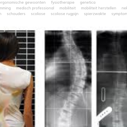
ergonomische gewoonten
fysiotherapie
genetica
mming
medisch professional
mobiliteit
mobiliteit herstellen
ne
n
schouders
scoliose
scoliose rugpijn
spierzwakte
sympto