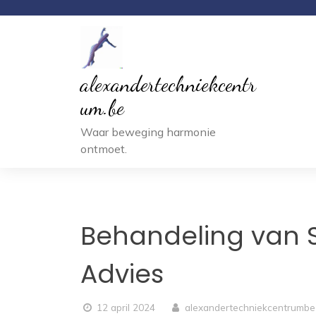
Ga
naar
inhoud
alexandertechniekcentr
um.be
Waar beweging harmonie
ontmoet.
Behandeling van S
Advies
12 april 2024
alexandertechniekcentrumbe