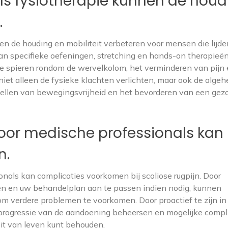
ls fysiotherapie kunnen de houd
.
en de houding en mobiliteit verbeteren voor mensen die lijd
 van specifieke oefeningen, stretching en hands-on therapieë
de spieren rondom de wervelkolom, het verminderen van pijn 
iet alleen de fysieke klachten verlichten, maar ook de algeh
stellen van bewegingsvrijheid en het bevorderen van een ge
oor medische professionals kan
n.
nals kan complicaties voorkomen bij scoliose rugpijn. Door
en en uw behandelplan aan te passen indien nodig, kunnen
om verdere problemen te voorkomen. Door proactief te zijn in
e progressie van de aandoening beheersen en mogelijke compl
eit van leven kunt behouden.