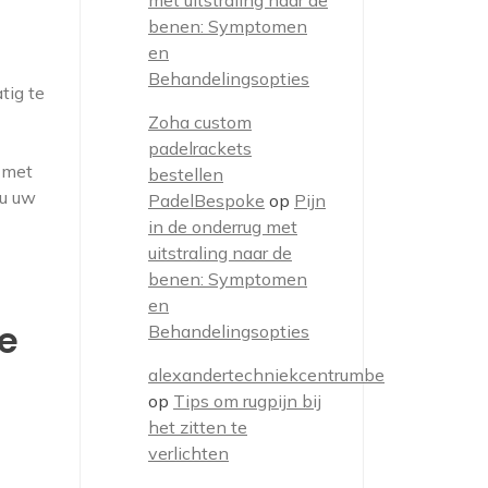
met uitstraling naar de
benen: Symptomen
en
Behandelingsopties
tig te
Zoha custom
padelrackets
n met
bestellen
 u uw
PadelBespoke
op
Pijn
in de onderrug met
uitstraling naar de
benen: Symptomen
en
se
Behandelingsopties
alexandertechniekcentrumbe
op
Tips om rugpijn bij
het zitten te
verlichten