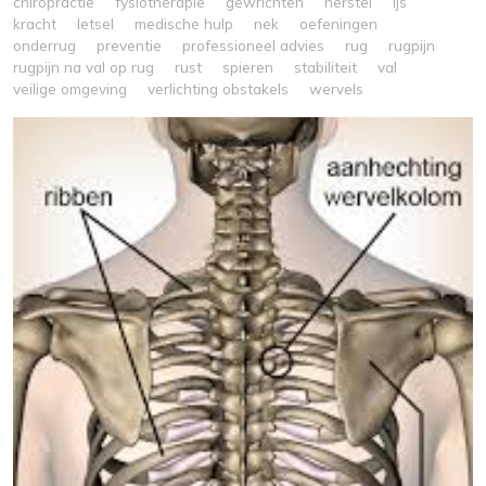
chiropractie
fysiotherapie
gewrichten
herstel
ijs
kracht
letsel
medische hulp
nek
oefeningen
onderrug
preventie
professioneel advies
rug
rugpijn
rugpijn na val op rug
rust
spieren
stabiliteit
val
veilige omgeving
verlichting obstakels
wervels