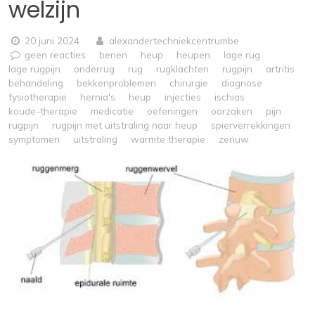
welzijn
20 juni 2024
alexandertechniekcentrumbe
geen reacties
benen
heup
heupen
lage rug
lage rugpijn
onderrug
rug
rugklachten
rugpijn
artritis
behandeling
bekkenproblemen
chirurgie
diagnose
fysiotherapie
hernia's
heup
injecties
ischias
koude-therapie
medicatie
oefeningen
oorzaken
pijn
rugpijn
rugpijn met uitstraling naar heup
spierverrekkingen
symptomen
uitstraling
warmte therapie
zenuw