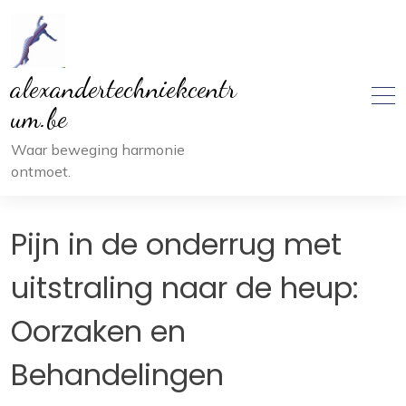
Ga
naar
inhoud
alexandertechniekcentr
um.be
Waar beweging harmonie
ontmoet.
Pijn in de onderrug met
uitstraling naar de heup:
Oorzaken en
Behandelingen