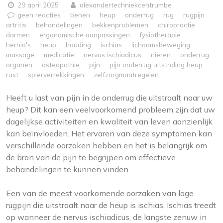
29 april 2025
alexandertechniekcentrumbe
geen reacties
benen
heup
onderrug
rug
rugpijn
artritis
behandelingen
bekkenproblemen
chiropractie
darmen
ergonomische aanpassingen
fysiotherapie
hernia's
heup
houding
ischias
lichaamsbeweging
massage
medicatie
nervus ischiadicus
nieren
onderrug
organen
osteopathie
pijn
pijn onderrug uitstraling heup
rust
spierverrekkingen
zelfzorgmaatregelen
Heeft u last van pijn in de onderrug die uitstraalt naar uw
heup? Dit kan een veelvoorkomend probleem zijn dat uw
dagelijkse activiteiten en kwaliteit van leven aanzienlijk
kan beïnvloeden. Het ervaren van deze symptomen kan
verschillende oorzaken hebben en het is belangrijk om
de bron van de pijn te begrijpen om effectieve
behandelingen te kunnen vinden.
Een van de meest voorkomende oorzaken van lage
rugpijn die uitstraalt naar de heup is ischias. Ischias treedt
op wanneer de nervus ischiadicus, de langste zenuw in