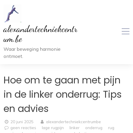
Ga
naar
inhoud
alexandertechniekcentr
um.be
Waar beweging harmonie
ontmoet.
Hoe om te gaan met pijn
in de linker onderrug: Tips
en advies
20 juni 2025
alexandertechniekcentrumbe
geen reacties
lage rugpijn
linker
onderrug
rug