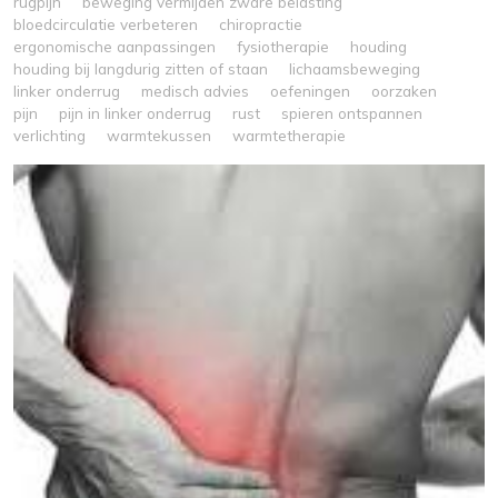
rugpijn
beweging vermijden zware belasting
bloedcirculatie verbeteren
chiropractie
ergonomische aanpassingen
fysiotherapie
houding
houding bij langdurig zitten of staan
lichaamsbeweging
linker onderrug
medisch advies
oefeningen
oorzaken
pijn
pijn in linker onderrug
rust
spieren ontspannen
verlichting
warmtekussen
warmtetherapie