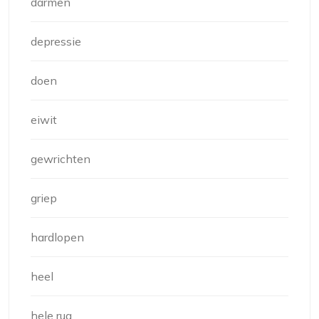
darmen
depressie
doen
eiwit
gewrichten
griep
hardlopen
heel
hele rug