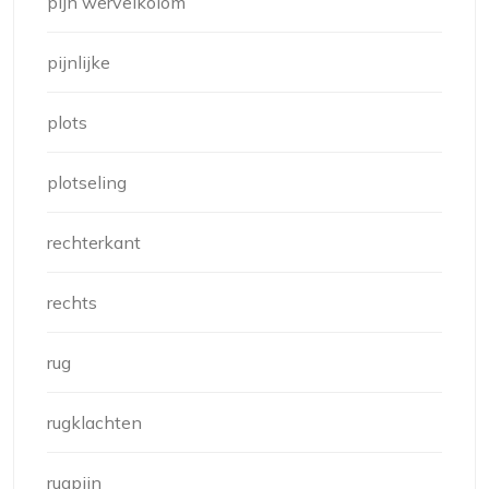
pijn wervelkolom
pijnlijke
plots
plotseling
rechterkant
rechts
rug
rugklachten
rugpijn