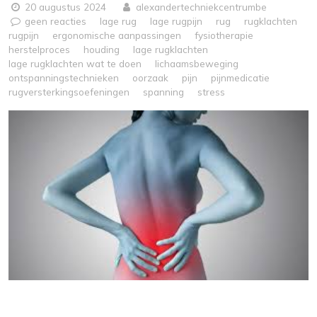
20 augustus 2024
alexandertechniekcentrumbe
geen reacties
lage rug
lage rugpijn
rug
rugklachten
rugpijn
ergonomische aanpassingen
fysiotherapie
herstelproces
houding
lage rugklachten
lage rugklachten wat te doen
lichaamsbeweging
ontspanningstechnieken
oorzaak
pijn
pijnmedicatie
rugversterkingsoefeningen
spanning
stress