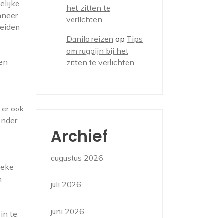
elijke
het zitten te
nneer
verlichten
leiden
Danilo reizen
op
Tips
om rugpijn bij het
sen
zitten te verlichten
 er ook
onder
Archief
augustus 2026
ieke
n
juli 2026
juni 2026
in te