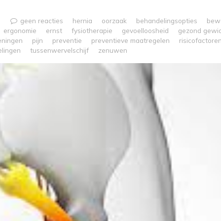
geen reacties
hernia
oorzaak
behandelingsopties
bew
ergonomie
ernst
fysiotherapie
gevoelloosheid
gezond gewi
eningen
pijn
preventie
preventieve maatregelen
risicofactore
elingen
tussenwervelschijf
zenuwen