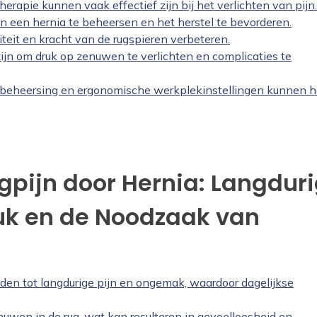
rapie kunnen vaak effectief zijn bij het verlichten van pijn.
een hernia te beheersen en het herstel te bevorderen.
iteit en kracht van de rugspieren verbeteren.
zijn om druk op zenuwen te verlichten en complicaties te
sbeheersing en ergonomische werkplekinstellingen kunnen h
gpijn door Hernia: Langdur
k en de Noodzaak van
iden tot langdurige pijn en ongemak, waardoor dagelijkse
uwen in de rug, wat kan resulteren in gevoelloosheid en