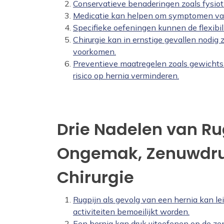
Conservatieve benaderingen zoals fysiothe
Medicatie kan helpen om symptomen van 
Specifieke oefeningen kunnen de flexibil
Chirurgie kan in ernstige gevallen nodig 
voorkomen.
Preventieve maatregelen zoals gewicht
risico op hernia verminderen.
Drie Nadelen van Ru
Ongemak, Zenuwdru
Chirurgie
Rugpijn als gevolg van een hernia kan le
activiteiten bemoeilijkt worden.
Een hernia kan druk uitoefenen op de zen