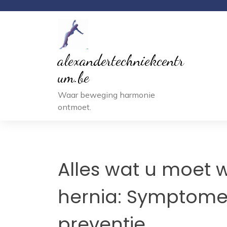
Ga
naar
inhoud
alexandertechniekcentr
um.be
Waar beweging harmonie
ontmoet.
Alles wat u moet 
hernia: Symptome
preventie