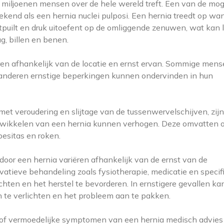
miljoenen mensen over de hele wereld treft. Een van de mog
bekend als een hernia nuclei pulposi. Een hernia treedt op wa
tpuilt en druk uitoefent op de omliggende zenuwen, wat kan 
ug, billen en benen.
n afhankelijk van de locatie en ernst ervan. Sommige men
jl anderen ernstige beperkingen kunnen ondervinden in hun
t veroudering en slijtage van de tussenwervelschijven, zijn
 ontwikkelen van een hernia kunnen verhogen. Deze omvatten 
obesitas en roken.
door een hernia variëren afhankelijk van de ernst van de
tieve behandeling zoals fysiotherapie, medicatie en specif
chten en het herstel te bevorderen. In ernstigere gevallen ka
n te verlichten en het probleem aan te pakken.
n of vermoedelijke symptomen van een hernia medisch advies 