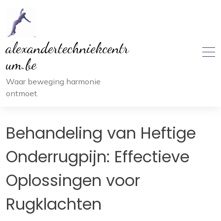
Ga
naar
inhoud
alexandertechniekcentr
um.be
Waar beweging harmonie
ontmoet.
Behandeling van Heftige
Onderrugpijn: Effectieve
Oplossingen voor
Rugklachten