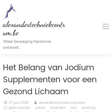
Ga
naar
inhoud
alexandertechniekcentr
um.be
Waar beweging harmonie
ontmoet.
Het Belang van Jodium
Supplementen voor een
Gezond Lichaam
27 juni 2026
alexandertechniekcentrumbe
geen reacties
jodium
mineralen
arts
dosering