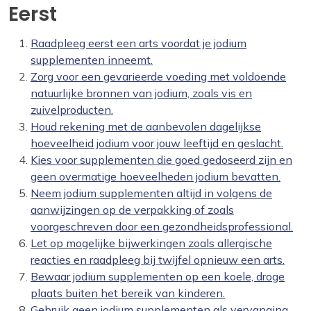
Eerst
Raadpleeg eerst een arts voordat je jodium
supplementen inneemt.
Zorg voor een gevarieerde voeding met voldoende
natuurlijke bronnen van jodium, zoals vis en
zuivelproducten.
Houd rekening met de aanbevolen dagelijkse
hoeveelheid jodium voor jouw leeftijd en geslacht.
Kies voor supplementen die goed gedoseerd zijn en
geen overmatige hoeveelheden jodium bevatten.
Neem jodium supplementen altijd in volgens de
aanwijzingen op de verpakking of zoals
voorgeschreven door een gezondheidsprofessional.
Let op mogelijke bijwerkingen zoals allergische
reacties en raadpleeg bij twijfel opnieuw een arts.
Bewaar jodium supplementen op een koele, droge
plaats buiten het bereik van kinderen.
Gebruik geen jodium supplementen als vervanging