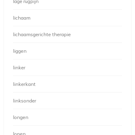
lage rugpijn
lichaam
lichaamsgerichte therapie
liggen
linker
linkerkant
linksonder
longen
lopen