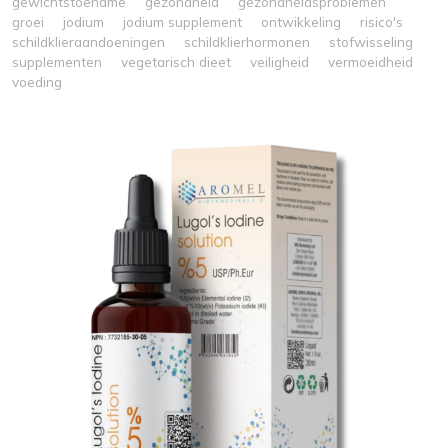
gewichtstoename
gezondheid
gezondheidsproblemen
groei
jodium
jodium supplement
ontwikkeling
risico's
schildklieraandoeningen
schildklierhormonen
stofwisseling
supplementen
vegetarisch dieet
veiligheid
vermoeidheid
voeding