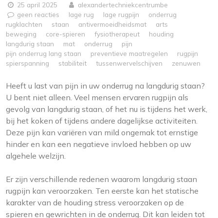
25 april 2025
alexandertechniekcentrumbe
geen reacties
lage rug
lage rugpijn
onderrug
rugklachten
staan
antivermoeidheidsmat
arts
beweging
core-spieren
fysiotherapeut
houding
langdurig staan
mat
onderrug
pijn
pijn onderrug lang staan
preventieve maatregelen
rugpijn
spierspanning
stabiliteit
tussenwervelschijven
zenuwen
Heeft u last van pijn in uw onderrug na langdurig staan?
U bent niet alleen. Veel mensen ervaren rugpijn als
gevolg van langdurig staan, of het nu is tijdens het werk,
bij het koken of tijdens andere dagelijkse activiteiten.
Deze pijn kan variëren van mild ongemak tot ernstige
hinder en kan een negatieve invloed hebben op uw
algehele welzijn.
Er zijn verschillende redenen waarom langdurig staan
rugpijn kan veroorzaken. Ten eerste kan het statische
karakter van de houding stress veroorzaken op de
spieren en gewrichten in de onderrug. Dit kan leiden tot