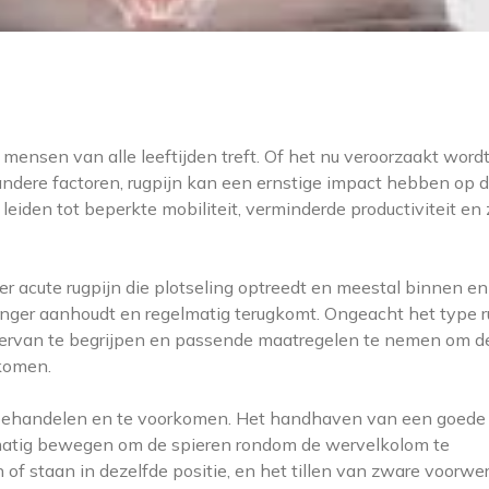
ensen van alle leeftijden treft. Of het nu veroorzaakt wordt
 andere factoren, rugpijn kan een ernstige impact hebben op 
leiden tot beperkte mobiliteit, verminderde productiviteit en 
der acute rugpijn die plotseling optreedt en meestal binnen e
anger aanhoudt en regelmatig terugkomt. Ongeacht het type r
ak ervan te begrijpen en passende maatregelen te nemen om de
rkomen.
te behandelen en te voorkomen. Het handhaven van een goede
gelmatig bewegen om de spieren rondom de wervelkolom te
n of staan in dezelfde positie, en het tillen van zware voorw