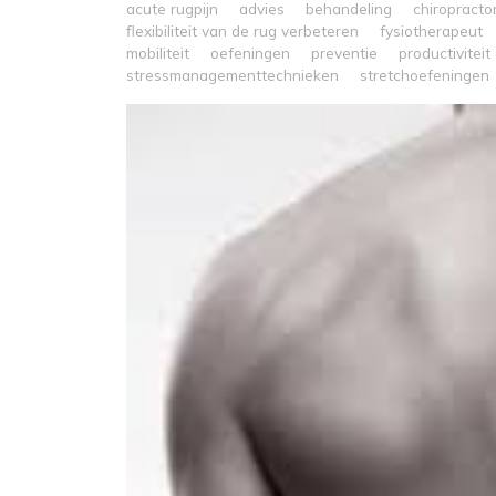
acute rugpijn
advies
behandeling
chiropracto
flexibiliteit van de rug verbeteren
fysiotherapeut
mobiliteit
oefeningen
preventie
productiviteit
stressmanagementtechnieken
stretchoefeningen