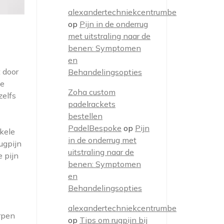
alexandertechniekcentrumbe
op
Pijn in de onderrug
met uitstraling naar de
benen: Symptomen
en
 door
Behandelingsopties
de
Zoha custom
zelfs
padelrackets
bestellen
PadelBespoke
op
Pijn
nkele
in de onderrug met
ugpijn
uitstraling naar de
 pijn
benen: Symptomen
en
Behandelingsopties
alexandertechniekcentrumbe
erpen
op
Tips om rugpijn bij