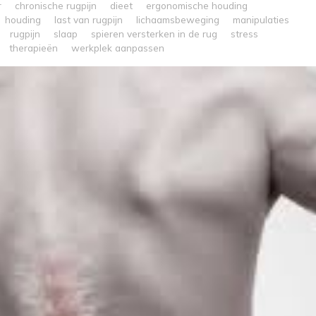
r
chronische rugpijn
dieet
ergonomische houding
houding
last van rugpijn
lichaamsbeweging
manipulaties
rugpijn
slaap
spieren versterken in de rug
stress
therapieën
werkplek aanpassen