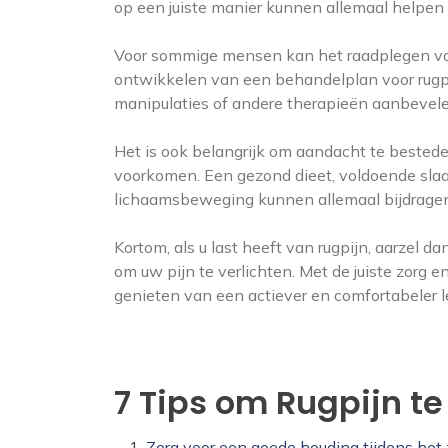
op een juiste manier kunnen allemaal helpen 
Voor sommige mensen kan het raadplegen van e
ontwikkelen van een behandelplan voor rugpi
manipulaties of andere therapieën aanbevelen
Het is ook belangrijk om aandacht te bested
voorkomen. Een gezond dieet, voldoende sl
lichaamsbeweging kunnen allemaal bijdragen
Kortom, als u last heeft van rugpijn, aarzel 
om uw pijn te verlichten. Met de juiste zorg
genieten van een actiever en comfortabeler l
7 Tips om Rugpijn t
Zorg voor een goede houding tijdens het 