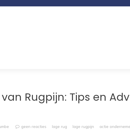
an Rugpijn: Tips en Adv
rumbe
geen reacties
lage rug
lage rugpijn
actie ondernem