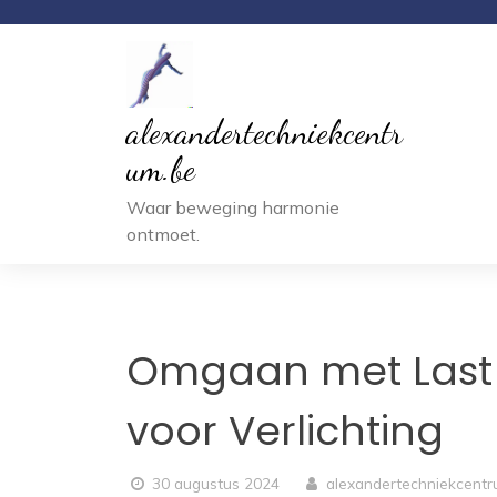
Ga
naar
inhoud
alexandertechniekcentr
um.be
Waar beweging harmonie
ontmoet.
Omgaan met Last v
voor Verlichting
30 augustus 2024
alexandertechniekcent