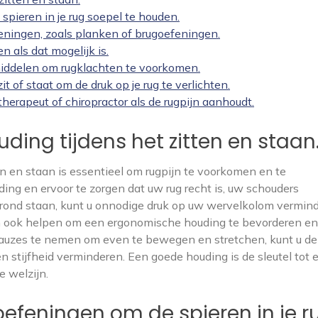
pieren in je rug soepel te houden.
feningen, zoals planken of brugoefeningen.
en als dat mogelijk is.
iddelen om rugklachten te voorkomen.
t of staat om de druk op je rug te verlichten.
herapeut of chiropractor als de rugpijn aanhoudt.
ding tijdens het zitten en staan
en en staan is essentieel om rugpijn te voorkomen en te
ing en ervoor te zorgen dat uw rug recht is, uw schouders
rond staan, kunt u onnodige druk op uw wervelkolom vermind
n ook helpen om een ergonomische houding te bevorderen en
pauzes te nemen om even te bewegen en stretchen, kunt u de
stijfheid verminderen. Een goede houding is de sleutel tot 
 welzijn.
efeningen om de spieren in je r