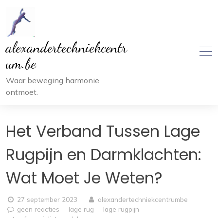
Ga
naar
inhoud
alexandertechniekcentr
um.be
Waar beweging harmonie
ontmoet.
Het Verband Tussen Lage
Rugpijn en Darmklachten:
Wat Moet Je Weten?
27 september 2023
alexandertechniekcentrumbe
geen reacties
lage rug
lage rugpijn