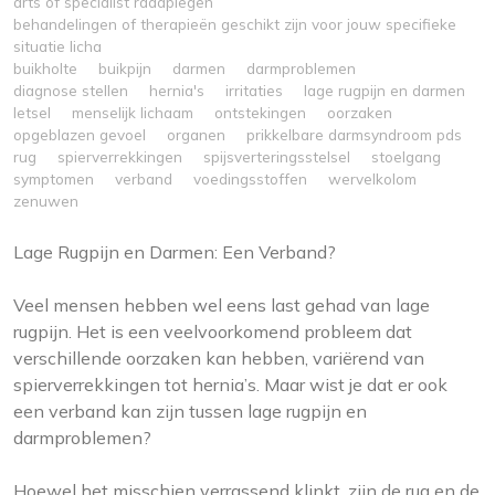
arts of specialist raadplegen
behandelingen of therapieën geschikt zijn voor jouw specifieke
situatie licha
buikholte
buikpijn
darmen
darmproblemen
diagnose stellen
hernia's
irritaties
lage rugpijn en darmen
letsel
menselijk lichaam
ontstekingen
oorzaken
opgeblazen gevoel
organen
prikkelbare darmsyndroom pds
rug
spierverrekkingen
spijsverteringsstelsel
stoelgang
symptomen
verband
voedingsstoffen
wervelkolom
zenuwen
Lage Rugpijn en Darmen: Een Verband?
Veel mensen hebben wel eens last gehad van lage
rugpijn. Het is een veelvoorkomend probleem dat
verschillende oorzaken kan hebben, variërend van
spierverrekkingen tot hernia’s. Maar wist je dat er ook
een verband kan zijn tussen lage rugpijn en
darmproblemen?
Hoewel het misschien verrassend klinkt, zijn de rug en de