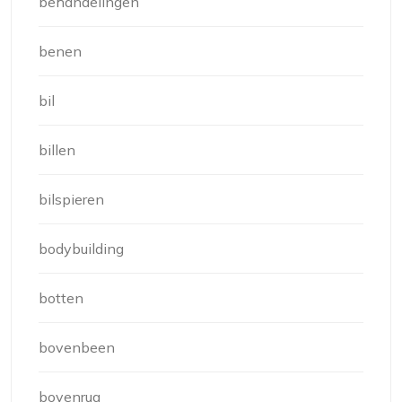
behandelingen
benen
bil
billen
bilspieren
bodybuilding
botten
bovenbeen
bovenrug