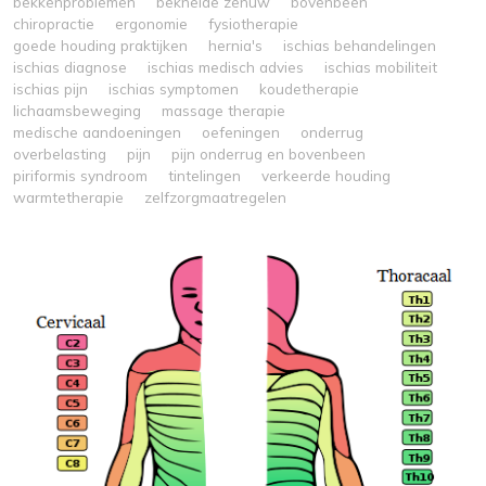
bekkenproblemen
beknelde zenuw
bovenbeen
chiropractie
ergonomie
fysiotherapie
goede houding praktijken
hernia's
ischias behandelingen
ischias diagnose
ischias medisch advies
ischias mobiliteit
ischias pijn
ischias symptomen
koudetherapie
lichaamsbeweging
massage therapie
medische aandoeningen
oefeningen
onderrug
overbelasting
pijn
pijn onderrug en bovenbeen
piriformis syndroom
tintelingen
verkeerde houding
warmtetherapie
zelfzorgmaatregelen