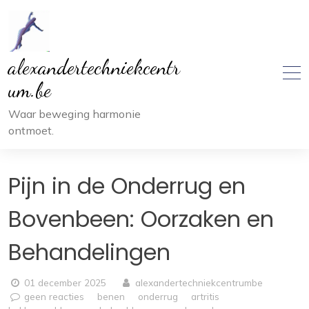
Ga
naar
inhoud
alexandertechniekcentr
um.be
Waar beweging harmonie
ontmoet.
Pijn in de Onderrug en
Bovenbeen: Oorzaken en
Behandelingen
01 december 2025
alexandertechniekcentrumbe
geen reacties
benen
onderrug
artritis