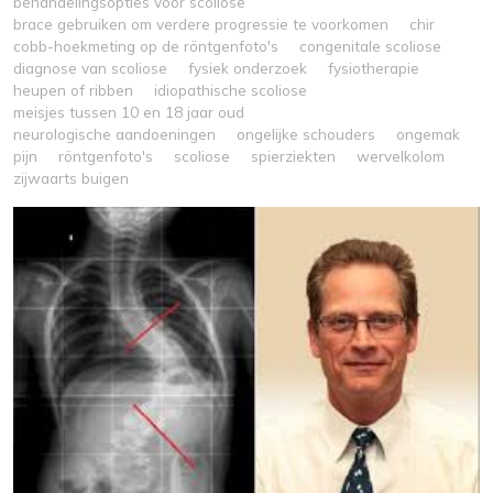
behandelingsopties voor scoliose
brace gebruiken om verdere progressie te voorkomen
chir
cobb-hoekmeting op de röntgenfoto's
congenitale scoliose
diagnose van scoliose
fysiek onderzoek
fysiotherapie
heupen of ribben
idiopathische scoliose
meisjes tussen 10 en 18 jaar oud
neurologische aandoeningen
ongelijke schouders
ongemak
pijn
röntgenfoto's
scoliose
spierziekten
wervelkolom
zijwaarts buigen