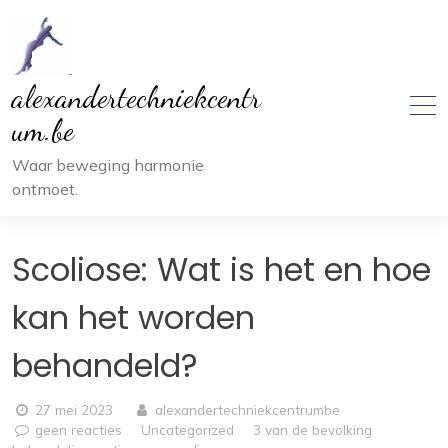
Ga
naar
inhoud
alexandertechniekcentr
um.be
Waar beweging harmonie
ontmoet.
Scoliose: Wat is het en hoe
kan het worden
behandeld?
27 mei 2023
alexandertechniekcentrumbe
geen reacties
Uncategorized
3 van de bevolking