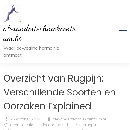
Ga
naar
inhoud
alexandertechniekcentr
um.be
Waar beweging harmonie
ontmoet.
Overzicht van Rugpijn:
Verschillende Soorten en
Oorzaken Explained
25 oktober 2024
alexandertechniekcentrumbe
geen reacties
Uncategorized
acute rugpijn