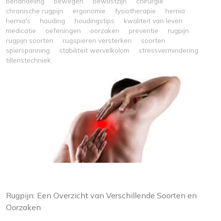
behandeling
bewegen
bewustzijn
chirurgie
chronische rugpijn
ergonomie
fysiotherapie
hernia
hernia's
houding
houdingstips
kwaliteit van leven
medicatie
oefeningen
oorzaken
preventie
rugpijn
rugpijn soorten
rugspieren versterken
soorten
spierspanning
stabiliteit wervelkolom
stressvermindering
tillenstechniek
Rugpijn: Een Overzicht van Verschillende Soorten en
Oorzaken