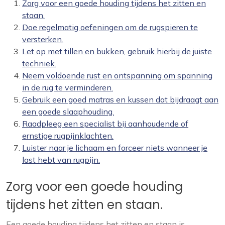
Zorg voor een goede houding tijdens het zitten en
staan.
Doe regelmatig oefeningen om de rugspieren te
versterken.
Let op met tillen en bukken, gebruik hierbij de juiste
techniek.
Neem voldoende rust en ontspanning om spanning
in de rug te verminderen.
Gebruik een goed matras en kussen dat bijdraagt aan
een goede slaaphouding.
Raadpleeg een specialist bij aanhoudende of
ernstige rugpijnklachten.
Luister naar je lichaam en forceer niets wanneer je
last hebt van rugpijn.
Zorg voor een goede houding
tijdens het zitten en staan.
Een goede houding tijdens het zitten en staan is